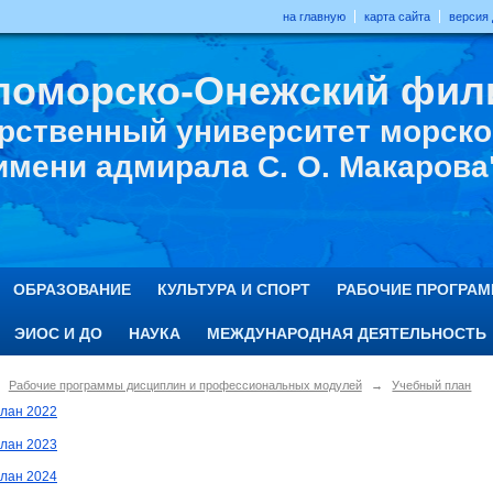
на главную
карта сайта
версия
ломорско-Онежский фил
рственный университет морског
имени адмирала С. О. Макарова
ОБРАЗОВАНИЕ
КУЛЬТУРА И СПОРТ
РАБОЧИЕ ПРОГРА
ЭИОС И ДО
НАУКА
МЕЖДУНАРОДНАЯ ДЕЯТЕЛЬНОСТЬ
Рабочие программы дисциплин и профессиональных модулей
→
Учебный план
лан 2022
лан 2023
лан 2024