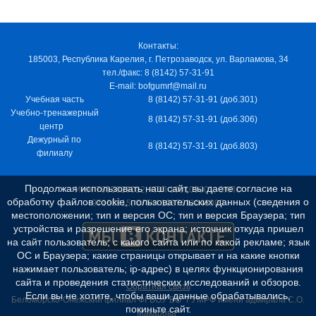
Контакты:
185003, Республика Карелия, г. Петрозаводск, ул. Варламова, 34
тел./факс: 8 (8142) 57-31-91
E-mail: bofgumrf@mail.ru
Учебная часть
8 (8142) 57-31-91 (доб.301)
Учебно-тренажерный
8 (8142) 57-31-91 (доб.306)
центр
Дежурный по
8 (8142) 57-31-91 (доб.803)
филиалу
Продолжая использовать наш сайт, вы даете согласие на
ИНН 7805029012, КПП 100103001, ОКПО
обработку файлов cookie, пользовательских данных (сведения о
97163915, ОГРН 1037811048989
местоположении; тип и версия ОС; тип и версия Браузера; тип
устройства и разрешение его экрана; источник откуда пришел
на сайт пользователь; с какого сайта или по какой рекламе; язык
ОС и Браузера; какие страницы открывает и на какие кнопки
нажимает пользователь; ip-адрес) в целях функционирования
сайта и проведения статистических исследований и обзоров.
Обратная связь
Если вы не хотите, чтобы ваши данные обрабатывались,
Беломорско-Онежский филиал ФГБОУ ВО "ГУМРФ имени адмирала С.О.
покиньте сайт.
Макарова"