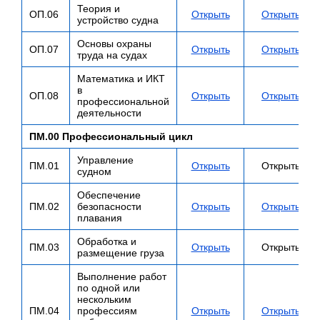
Теория и
ОП.06
Открыть
Открыть
устройство судна
Основы охраны
ОП.07
Открыть
Открыть
труда на судах
Математика и ИКТ
в
ОП.08
Открыть
Открыть
профессиональной
деятельности
ПМ.00 Профессиональный цикл
Управление
ПМ.01
Открыть
Открыть
судном
Обеспечение
ПМ.02
безопасности
Открыть
Открыть
плавания
Обработка и
ПМ.03
Открыть
Открыть
размещение груза
Выполнение работ
по одной или
нескольким
ПМ.04
профессиям
Открыть
Открыть