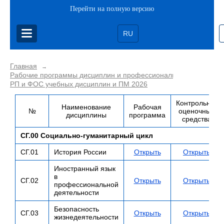
Перейти на полную версию
RU
Главная
→
Рабочие программы дисциплин и профессиональных модулей
РП и ФОС учебных дисциплин и ПМ 2026
Контрольно-
Наименование
Рабочая
№
оценочные
дисциплины
программа
средства
СГ.00 Социально-гуманитарный цикл
СГ.01
История России
Открыть
Открыть
Иностранный язык
в
СГ.02
Открыть
Открыть
профессиональной
деятельности
Безопасность
СГ.03
Открыть
Открыть
жизнедеятельности