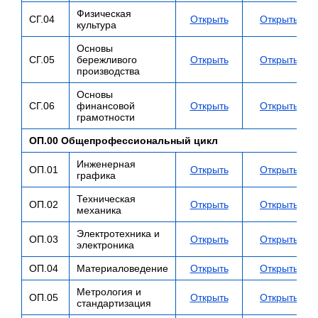
Физическая
СГ.04
Открыть
Открыть
культура
Основы
СГ.05
бережливого
Открыть
Открыть
производства
Основы
СГ.06
финансовой
Открыть
Открыть
грамотности
ОП.00 Общепрофессиональный цикл
Инженерная
ОП.01
Открыть
Открыть
графика
Техническая
ОП.02
Открыть
Открыть
механика
Электротехника и
ОП.03
Открыть
Открыть
электроника
ОП.04
Материаловедение
Открыть
Открыть
Метрология и
ОП.05
Открыть
Открыть
стандартизация