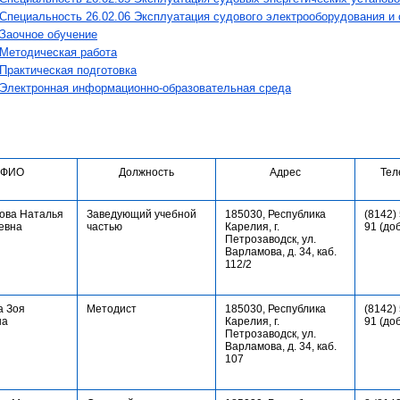
Специальность 26.02.06 Эксплуатация судового электрооборудования и 
Заочное обучение
Методическая работа
Практическая подготовка
Электронная информационно-образовательная среда
ФИО
Должность
Адрес
Тел
ова Наталья
Заведующий учебной
185030, Республика
(8142)
евна
частью
Карелия, г.
91 (до
Петрозаводск, ул.
Варламова, д. 34, каб.
112/2
а Зоя
Методист
185030, Республика
(8142)
на
Карелия, г.
91 (до
Петрозаводск, ул.
Варламова, д. 34, каб.
107