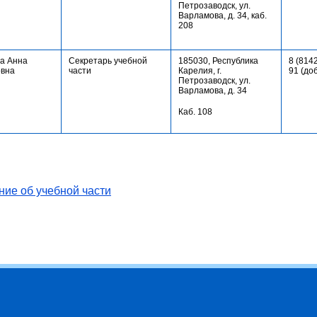
Петрозаводск, ул.
Варламова, д. 34, каб.
208
а Анна
Секретарь учебной
185030, Республика
8 (8142
вна
части
Карелия, г.
91 (до
Петрозаводск, ул.
Варламова, д. 34
Каб. 108
ние
об учебной части