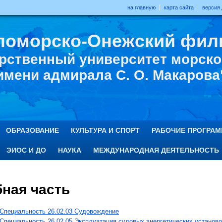
на главную
карта сайта
версия
ломорско-Онежский фил
рственный университет морског
имени адмирала С. О. Макарова
ОБРАЗОВАНИЕ
КУЛЬТУРА И СПОРТ
РАБОЧИЕ ПРОГРА
ЭИОС И ДО
НАУКА
МЕЖДУНАРОДНАЯ ДЕЯТЕЛЬНОСТЬ
бная часть
Специальность 26.02.03 Судовождение
Специальность 26.02.05 Эксплуатация судовых энергетических установо