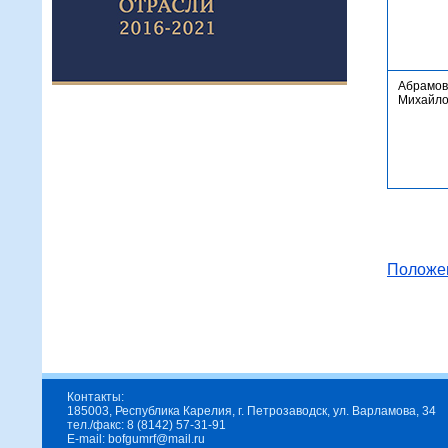
Абрамов
Михайло
Положе
Контакты:
185003, Республика Карелия, г. Петрозаводск, ул. Варламова, 34
тел./факс: 8 (8142) 57-31-91
E-mail: bofgumrf@mail.ru