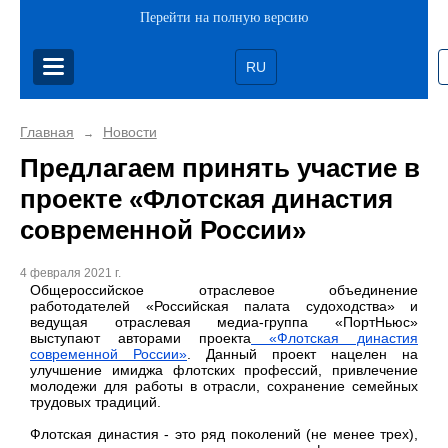
Перейти на полную версию
RU
Главная
Новости
→
Предлагаем принять участие в
проекте «Флотская династия
современной России»
4 февраля 2021 г.
Общероссийское отраслевое объединение
работодателей «Российская палата судоходства» и
ведущая отраслевая медиа-группа «ПортНьюс»
выступают авторами проекта
«Флотская династия
современной России»
. Данный проект нацелен на
улучшение имиджа флотских профессий, привлечение
молодежи для работы в отрасли, сохранение семейных
трудовых традиций.
Флотская династия - это ряд поколений (не менее трех),