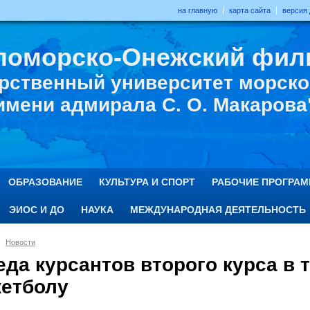
на главную
карта сайта
версия
ломорско-Онежский фил
рственный университет морског
имени адмирала С. О. Макарова
ОБРАЗОВАНИЕ
КУЛЬТУРА И СПОРТ
РАБОЧИЕ ПРОГРА
ЭИОС И ДО
НАУКА
МЕЖДУНАРОДНАЯ ДЕЯТЕЛЬНОСТЬ
Новости
еда курсантов второго курса в 
кетболу