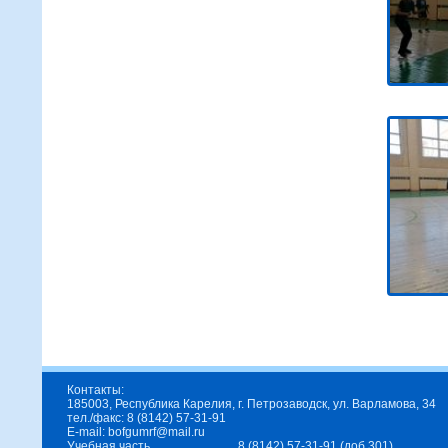
Контакты:
185003, Республика Карелия, г. Петрозаводск, ул. Варламова, 34
тел./факс: 8 (8142) 57-31-91
E-mail: bofgumrf@mail.ru
Учебная часть
8 (8142) 57-31-91 (доб.301)