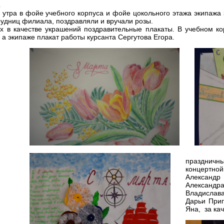
.
 утра в фойе учебного корпуса и фойе цокольного этажа экипажа
рудниц филиала, поздравляли и вручали розы.
х в качестве украшений поздравительные плакаты. В учебном к
 а экипаже плакат работы курсанта Сергутова Егора.
праздничн
концертн
Александр
Александ
Владислав
Дарьи При
Яна, за ка