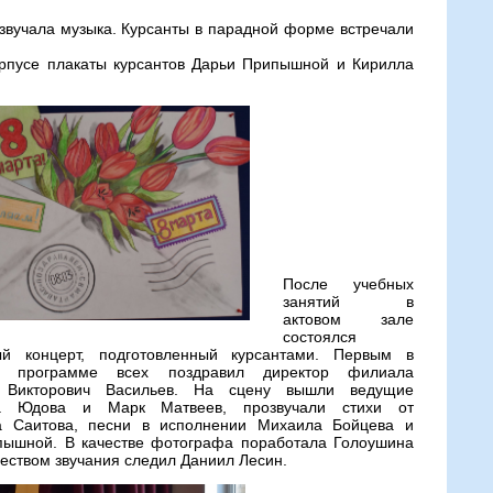
 звучала музыка. Курсанты в парадной форме встречали
орпусе плакаты курсантов Дарьи Припышной и Кирилла
После учебных
занятий в
актовом зале
состоялся
ый концерт, подготовленный курсантами. Первым в
ой программе всех поздравил директор филиала
 Викторович Васильев. На сцену вышли ведущие
ра Юдова и Марк Матвеев, прозвучали стихи от
а Саитова, песни в исполнении Михаила Бойцева и
пышной. В качестве фотографа поработала Голоушина
чеством звучания следил Даниил Лесин.