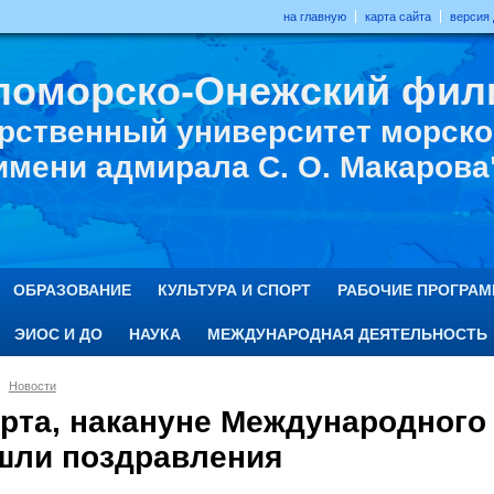
на главную
карта сайта
версия
ломорско-Онежский фил
рственный университет морског
имени адмирала С. О. Макарова
ОБРАЗОВАНИЕ
КУЛЬТУРА И СПОРТ
РАБОЧИЕ ПРОГРА
ЭИОС И ДО
НАУКА
МЕЖДУНАРОДНАЯ ДЕЯТЕЛЬНОСТЬ
Новости
арта, накануне Международного
шли поздравления