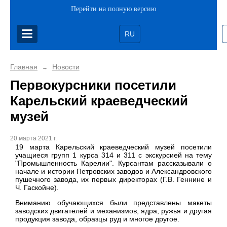
Перейти на полную версию
RU
Главная
Новости
→
Первокурсники посетили
Карельский краеведческий
музей
20 марта 2021 г.
19 марта Карельский краеведческий музей посетили
учащиеся групп 1 курса 314 и 311 с экскурсией на тему
"Промышленность Карелии".
Курсантам рассказывали о
начале и истории Петровских заводов и Александровского
пушечного завода, их первых директорах (Г.В. Геннине и
Ч. Гаскойне).
Вниманию обучающихся были представлены макеты
заводских двигателей и механизмов, ядра, ружья и другая
продукция завода, образцы руд и многое другое.