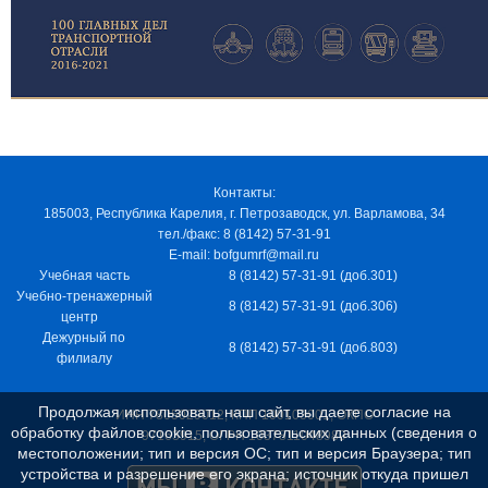
Контакты:
185003, Республика Карелия, г. Петрозаводск, ул. Варламова, 34
тел./факс: 8 (8142) 57-31-91
E-mail: bofgumrf@mail.ru
Учебная часть
8 (8142) 57-31-91 (доб.301)
Учебно-тренажерный
8 (8142) 57-31-91 (доб.306)
центр
Дежурный по
8 (8142) 57-31-91 (доб.803)
филиалу
Продолжая использовать наш сайт, вы даете согласие на
ИНН 7805029012, КПП 100103001, ОКПО
обработку файлов cookie, пользовательских данных (сведения о
97163915, ОГРН 1037811048989
местоположении; тип и версия ОС; тип и версия Браузера; тип
устройства и разрешение его экрана; источник откуда пришел