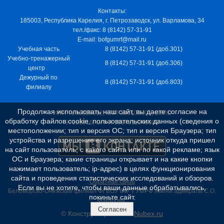
Контакты:
185003, Республика Карелия, г. Петрозаводск, ул. Варламова, 34
тел./факс: 8 (8142) 57-31-91
E-mail: bofgumrf@mail.ru
Учебная часть
8 (8142) 57-31-91 (доб.301)
Учебно-тренажерный
8 (8142) 57-31-91 (доб.306)
центр
Дежурный по
8 (8142) 57-31-91 (доб.803)
филиалу
Продолжая использовать наш сайт, вы даете согласие на
ИНН 7805029012, КПП 100103001, ОКПО
обработку файлов cookie, пользовательских данных (сведения о
97163915, ОГРН 1037811048989
местоположении; тип и версия ОС; тип и версия Браузера; тип
устройства и разрешение его экрана; источник откуда пришел
на сайт пользователь; с какого сайта или по какой рекламе; язык
ОС и Браузера; какие страницы открывает и на какие кнопки
нажимает пользователь; ip-адрес) в целях функционирования
сайта и проведения статистических исследований и обзоров.
Обратная связь
Если вы не хотите, чтобы ваши данные обрабатывались,
Беломорско-Онежский филиал ФГБОУ ВО "ГУМРФ имени адмирала С.О.
покиньте сайт.
Макарова"
Согласен
© Конструктор сайтов
Nubex.ru