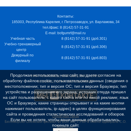
Контакты:
185003, Республика Карелия, г. Петрозаводск, ул. Варламова, 34
тел./факс: 8 (8142) 57-31-91
E-mail: bofgumrf@mail.ru
Учебная часть
8 (8142) 57-31-91 (доб.301)
Учебно-тренажерный
8 (8142) 57-31-91 (доб.306)
центр
Дежурный по
8 (8142) 57-31-91 (доб.803)
филиалу
Продолжая использовать наш сайт, вы даете согласие на
ИНН 7805029012, КПП 100103001, ОКПО
обработку файлов cookie, пользовательских данных (сведения о
97163915, ОГРН 1037811048989
местоположении; тип и версия ОС; тип и версия Браузера; тип
устройства и разрешение его экрана; источник откуда пришел
на сайт пользователь; с какого сайта или по какой рекламе; язык
ОС и Браузера; какие страницы открывает и на какие кнопки
нажимает пользователь; ip-адрес) в целях функционирования
сайта и проведения статистических исследований и обзоров.
Обратная связь
Если вы не хотите, чтобы ваши данные обрабатывались,
Беломорско-Онежский филиал ФГБОУ ВО "ГУМРФ имени адмирала С.О.
покиньте сайт.
Макарова"