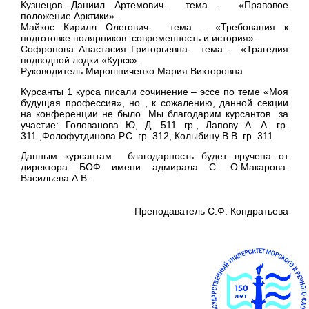
Кузнецов Даниил Артемович
- тема -
«Правовое
положение Арктики».
Майкос Кирилл Олегович
- тема – «
Требования к
подготовке полярников: современность и история».
Софронова Анастасия Григорьевна
- тема -
«Трагедия
подводной лодки «Курск».
Руководитель Мирошниченко Мария Викторовна
Курсанты 1 курса писали сочинение – эссе по теме «Моя
будущая профессия», но , к сожалению, данной секции
на конференции не было. Мы благодарим курсантов за
участие: Голованова Ю, Д. 511 гр., Лапову А. А. гр.
311.,Фолофутдинова Р.С. гр. 312, Колыбину В.В. гр. 311.
Данным курсантам благодарность будет вручена от
директора БОФ имени адмирала С. О.Макарова.
Васильева А.В.
Преподаватель С.Ф. Кондратьева