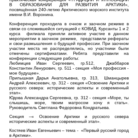
В ОБРАЗОВАНИИ ДЛЯ РАЗВИТИЯ АРКТИКИ»,
посвящённая 240-летию Арктического морского института
имени В.И. Воронина.
Конференция проходила в очном и заочном режиме в
связи со сложившейся ситуацией с КОВИД. Курсанты 1 и 2
курса филиала приняли активное участие в данном
мероприятии в заочном режиме, представили рефераты
и свои размышления о будущей профессии. При заочном
участии места не распределялись, но участники были
отмечены сертификатами. Ребята представили на
конференции следующие работы:
Любимцев Иван Сергеевич, гр.512, Джаббаров
Константин Ленурович, гр. 511 - секция «Моя профессия -
мое будущее»
.
Припышная Дарья Анатольевна, гр. 313, Шманцырев
Андрей Алексеевич, гр. 312 - секция «Освоение Арктики и
русского севера: исторические аспекты и современный
этап».
Юдова Александра Сергеевна, гр. 312 - секция «Море, ты
слышишь, море, твоим матросом хочу я стать».
Руководитель Светлана Федоровна Кондратьева.
Секция –«
Освоение Арктики и русского севера
исторические аспекты и современный этап».
Костяев Иван Евгеньевич
– тема - «
Первый русский город
в Арктики».