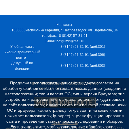
Контакты:
185003, Республика Карелия, г. Петрозаводск, ул. Варламова, 34
тел./факс: 8 (8142) 57-31-91
E-mail: bofgumrf@mail.ru
Учебная часть
8 (8142) 57-31-91 (доб.301)
Учебно-тренажерный
8 (8142) 57-31-91 (доб.306)
центр
Дежурный по
8 (8142) 57-31-91 (доб.803)
филиалу
Продолжая использовать наш сайт, вы даете согласие на
ИНН 7805029012, КПП 100103001, ОКПО
обработку файлов cookie, пользовательских данных (сведения о
97163915, ОГРН 1037811048989
местоположении; тип и версия ОС; тип и версия Браузера; тип
устройства и разрешение его экрана; источник откуда пришел
на сайт пользователь; с какого сайта или по какой рекламе; язык
ОС и Браузера; какие страницы открывает и на какие кнопки
нажимает пользователь; ip-адрес) в целях функционирования
сайта и проведения статистических исследований и обзоров.
Обратная связь
Если вы не хотите, чтобы ваши данные обрабатывались,
Беломорско-Онежский филиал ФГБОУ ВО "ГУМРФ имени адмирала С.О.