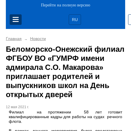
Перейти на полную версию
RU
Главная
Новости
→
Беломорско-Онежский филиал
ФГБОУ ВО «ГУМРФ имени
адмирала С.О. Макарова»
приглашает родителей и
выпускников школ на День
открытых дверей
12 мая 2021 г.
Филиал на протяжении 58 лет готовит
квалифицированные кадры для работы на судах речного
флота.
В рамках данного мероприятия будет представлена