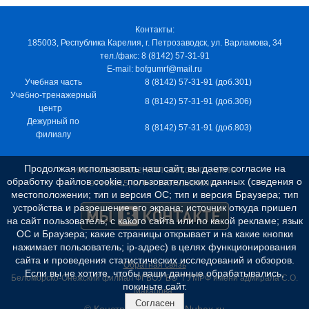
Контакты:
185003, Республика Карелия, г. Петрозаводск, ул. Варламова, 34
тел./факс: 8 (8142) 57-31-91
E-mail: bofgumrf@mail.ru
Учебная часть
8 (8142) 57-31-91 (доб.301)
Учебно-тренажерный
8 (8142) 57-31-91 (доб.306)
центр
Дежурный по
8 (8142) 57-31-91 (доб.803)
филиалу
Продолжая использовать наш сайт, вы даете согласие на
ИНН 7805029012, КПП 100103001, ОКПО
обработку файлов cookie, пользовательских данных (сведения о
97163915, ОГРН 1037811048989
местоположении; тип и версия ОС; тип и версия Браузера; тип
устройства и разрешение его экрана; источник откуда пришел
на сайт пользователь; с какого сайта или по какой рекламе; язык
ОС и Браузера; какие страницы открывает и на какие кнопки
нажимает пользователь; ip-адрес) в целях функционирования
сайта и проведения статистических исследований и обзоров.
Обратная связь
Если вы не хотите, чтобы ваши данные обрабатывались,
Беломорско-Онежский филиал ФГБОУ ВО "ГУМРФ имени адмирала С.О.
покиньте сайт.
Макарова"
Согласен