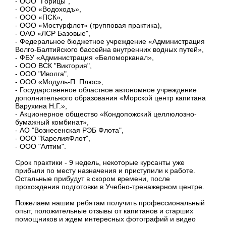
- ООО "Горицы",
- ООО «Водоходъ»,
- ООО «ПСК»,
- ООО «Мостурфлот» (групповая практика),
- ОАО «ЛСР Базовые",
- Федеральное бюджетное учреждение «Администрация
Волго-Балтийского бассейна внутренних водных путей»,
- ФБУ «Администрация «Беломорканал»,
- ООО ВСК "Виктория",
- ООО "Иволга",
- ООО «Модуль-П. Плюс»,
- Государственное областное автономное учреждение
дополнительного образования «Морской центр капитана
Варухина Н.Г.»,
- Акционерное общество «Кондопожский целлюлозно-
бумажный комбинат»,
- АО "Вознесенская РЭБ Флота",
- ООО "КарелияФлот",
- ООО "Алтим".
Срок практики - 9 недель, некоторые курсанты уже
прибыли по месту назначения и приступили к работе.
Остальные прибудут в скором времени, после
прохождения подготовки в Учебно-тренажерном центре.
Пожелаем нашим ребятам получить профессиональный
опыт, положительные отзывы от капитанов и старших
помощников и ждем интересных фотографий и видео