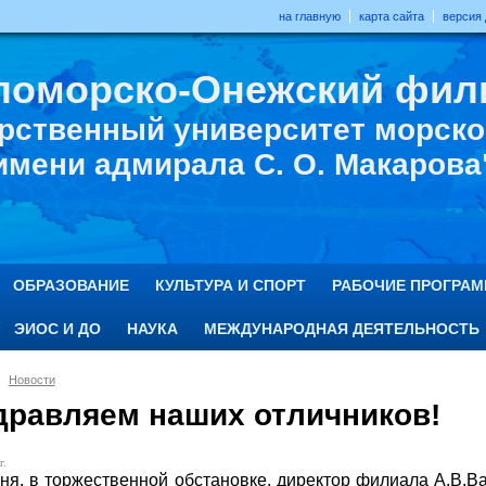
на главную
карта сайта
версия
ломорско-Онежский фил
рственный университет морског
имени адмирала С. О. Макарова
ОБРАЗОВАНИЕ
КУЛЬТУРА И СПОРТ
РАБОЧИЕ ПРОГРА
ЭИОС И ДО
НАУКА
МЕЖДУНАРОДНАЯ ДЕЯТЕЛЬНОСТЬ
Новости
дравляем наших отличников!
г.
, в торжественной обстановке, директор филиала А.В.В