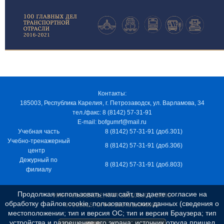
Контакты:
185003, Республика Карелия, г. Петрозаводск, ул. Варламова, 34
тел./факс: 8 (8142) 57-31-91
E-mail: bofgumrf@mail.ru
Учебная часть
8 (8142) 57-31-91 (доб.301)
Учебно-тренажерный
8 (8142) 57-31-91 (доб.306)
центр
Дежурный по
8 (8142) 57-31-91 (доб.803)
филиалу
Продолжая использовать наш сайт, вы даете согласие на
ИНН 7805029012, КПП 100103001, ОКПО
обработку файлов cookie, пользовательских данных (сведения о
97163915, ОГРН 1037811048989
местоположении; тип и версия ОС; тип и версия Браузера; тип
устройства и разрешение его экрана; источник откуда пришел