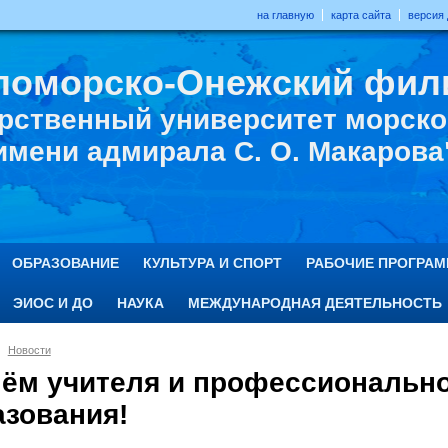
на главную
карта сайта
версия
ломорско-Онежский фил
рственный университет морског
имени адмирала С. О. Макарова
ОБРАЗОВАНИЕ
КУЛЬТУРА И СПОРТ
РАБОЧИЕ ПРОГРА
ЭИОС И ДО
НАУКА
МЕЖДУНАРОДНАЯ ДЕЯТЕЛЬНОСТЬ
Новости
нём учителя и профессионально
азования!