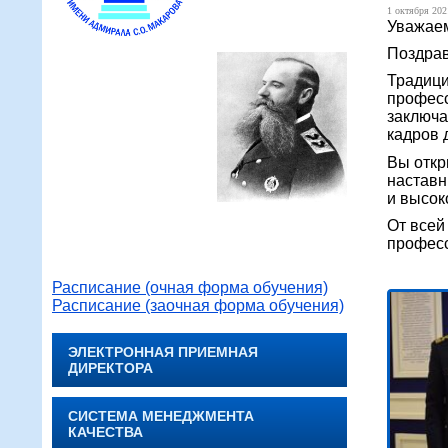
1 октября 2021
Уважаем
Поздрав
Традици
професс
заключа
кадров 
Вы откр
наставн
и высок
От всей
професс
Расписание (очная форма обучения)
Расписание (заочная форма обучения)
ЭЛЕКТРОННАЯ ПРИЕМНАЯ
ДИРЕКТОРА
СИСТЕМА МЕНЕДЖМЕНТА
КАЧЕСТВА