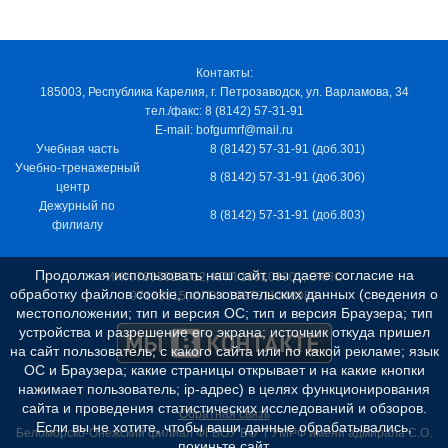
Контакты:
185003, Республика Карелия, г. Петрозаводск, ул. Варламова, 34
тел./факс: 8 (8142) 57-31-91
E-mail: bofgumrf@mail.ru
Учебная часть
8 (8142) 57-31-91 (доб.301)
Учебно-тренажерный
8 (8142) 57-31-91 (доб.306)
центр
Дежурный по
8 (8142) 57-31-91 (доб.803)
филиалу
Продолжая использовать наш сайт, вы даете согласие на
ИНН 7805029012, КПП 100103001, ОКПО
обработку файлов cookie, пользовательских данных (сведения о
97163915, ОГРН 1037811048989
местоположении; тип и версия ОС; тип и версия Браузера; тип
устройства и разрешение его экрана; источник откуда пришел
на сайт пользователь; с какого сайта или по какой рекламе; язык
ОС и Браузера; какие страницы открывает и на какие кнопки
нажимает пользователь; ip-адрес) в целях функционирования
сайта и проведения статистических исследований и обзоров.
Обратная связь
Если вы не хотите, чтобы ваши данные обрабатывались,
Беломорско-Онежский филиал ФГБОУ ВО "ГУМРФ имени адмирала С.О.
покиньте сайт.