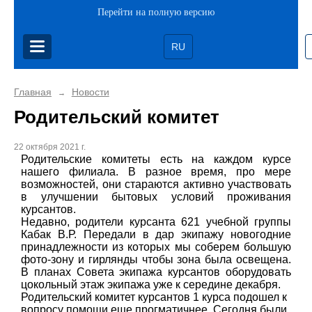
Перейти на полную версию
RU
Главная
Новости
→
Родительский комитет
22 октября 2021 г.
Родительские комитеты есть на каждом курсе
нашего филиала. В разное время, про мере
возможностей, они стараются активно участвовать
в улучшении бытовых условий проживания
курсантов.
Недавно, родители курсанта 621 учебной группы
Кабак В.Р. Передали в дар экипажу новогодние
принадлежности из которых мы соберем большую
фото-зону и гирлянды чтобы зона была освещена.
В планах Совета экипажа курсантов оборудовать
цокольный этаж экипажа уже к середине декабря.
Родительский комитет курсантов 1 курса подошел к
вопросу помощи еще прогматичнее. Сегодня были