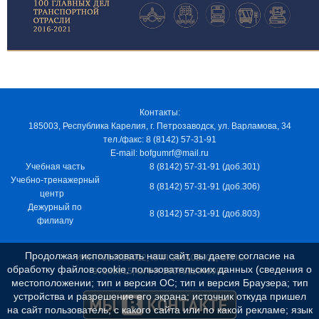
Контакты:
185003, Республика Карелия, г. Петрозаводск, ул. Варламова, 34
тел./факс: 8 (8142) 57-31-91
E-mail: bofgumrf@mail.ru
Учебная часть
8 (8142) 57-31-91 (доб.301)
Учебно-тренажерный
8 (8142) 57-31-91 (доб.306)
центр
Дежурный по
8 (8142) 57-31-91 (доб.803)
филиалу
Продолжая использовать наш сайт, вы даете согласие на
ИНН 7805029012, КПП 100103001, ОКПО
обработку файлов cookie, пользовательских данных (сведения о
97163915, ОГРН 1037811048989
местоположении; тип и версия ОС; тип и версия Браузера; тип
устройства и разрешение его экрана; источник откуда пришел
на сайт пользователь; с какого сайта или по какой рекламе; язык