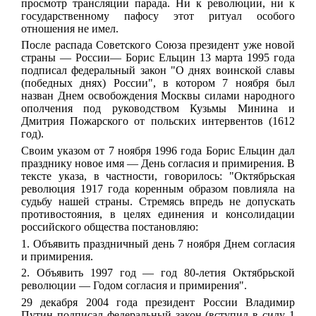
просмотр трансляции парада. Ни к революции, ни к
государственному пафосу этот ритуал особого
отношения не имел.
После распада Советского Союза президент уже новой
страны — России
— Борис Ельцин 13 марта 1995 года
подписал федеральный закон "О днях воинской славы
(победных днях) России", в котором
7 ноября был
назван Днем освобождения Москвы силами народного
ополчения под руководством Кузьмы Минина и
Дмитрия Пожарского от польских интервентов (1612
год).
Своим указом от 7 ноября 1996 года Борис Ельцин дал
празднику новое имя — День согласия и примирения. В
тексте указа, в частности, говорилось: "Октябрьская
революция 1917 года коренным образом повлияла на
судьбу нашей страны. Стремясь впредь не допускать
противостояния, в целях единения и консолидации
российского общества постановляю:
1. Объявить праздничный день 7 ноября Днем согласия
и примирения.
2. Объявить 1997 год — год 80-летия Октябрьской
революции — Годом согласия и примирения".
29 декабря 2004 года президент России Владимир
Путин подписал федеральный закон (вступил в силу 1