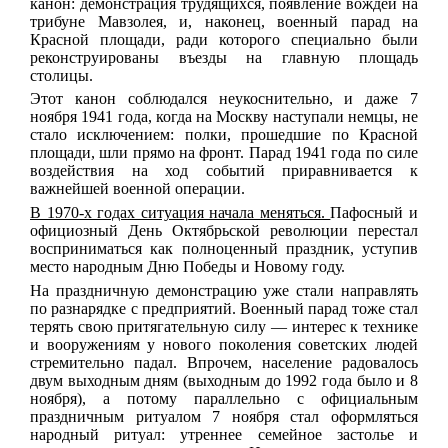
канон: демонстрация трудящихся, появление вождей на
трибуне Мавзолея, и, наконец, военный парад на
Красной площади, ради которого специально были
реконструированы въезды на главную площадь
столицы.
Этот канон соблюдался неукоснительно, и даже
7
ноября 1941 года, когда на Москву наступали немцы, не
стало исключением: полки, прошедшие по Красной
площади, шли прямо на фронт. Парад 1941 года по силе
воздействия на ход событий приравнивается к
важнейшей военной операции.
В 1970-х годах ситуация начала меняться.
Пафосный и
официозный День Октябрьской революции перестал
восприниматься как полноценный праздник, уступив
место народным Дню Победы и Новому году.
На праздничную демонстрацию уже стали направлять
по разнарядке с предприятий. Военный парад тоже стал
терять свою притягательную силу — интерес к технике
и вооружениям у нового поколения советских людей
стремительно падал.
Впрочем, население радовалось
двум выходным дням (выходным до 1992 года было и 8
ноября), а потому параллельно с официальным
праздничным ритуалом 7 ноября стал оформляться
народный ритуал: утреннее семейное застолье и