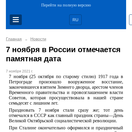
Перейти на полную версию
RU
Главная
Новости
→
7 ноября в России отмечается
памятная дата
7 ноября 2021 г.
7 ноября
(
25 октября по старому стилю) 1917 года в
Петрограде произошло вооруженное восстание,
закончившееся взятием Зимнего дворца, арестом членов
Временного правительства и провозглашением власти
Советов, которая просуществовала в нашей стране
семьдесят с лишним лет.
Праздновать 7 ноября стали сразу же;
тот день
отмечался в СССР как главный праздник страны
—
День
Великой Октябрьской социалистической революции.
При Сталине окончательно оформился и праздничный