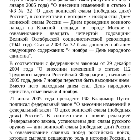
января 2005 года) "О внесении изменений в статью 1
ФЗ № 32 "О днях воинской славы (победных днях)
России", в соответствии с которым 7 ноября стал Днем
воинской славы России — Днем проведения военного
парада на Красной площади в городе Москве в
ознаменование двадцать четвертой годовщины
Великой Октябрьской социалистической революции
(1941 год). Статья 2 ФЗ № 32 была дополнена абзацем
следующего содержания: "4 ноября — День народного
единства".
В соответствии с федеральным законом от 29 декабря
2004 года "О внесении изменений в статью 112
Трудового кодекса Российской Федерации", начиная
с
2005 года, день 7 ноября перестал быть выходным днем.
Вместо него выходным днем стал День народного
единства, отмечаемый 4 ноября.
21 июля 2005 года президент РФ Владимир Путин
подписал федеральный закон "О внесении изменений в
федеральный закон "О днях воинской славы (победных
днях) России". В соответствии с новой редакцией
Федерального закона, установлены дни славы русского
оружия — дни воинской славы (победные дни) России
в ознаменование славных побед российских войск,
которые сыграли решающую роль в истории России, и