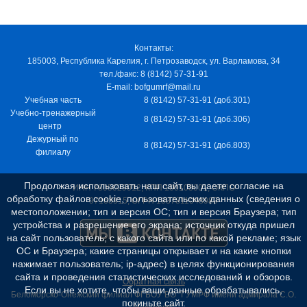
Контакты:
185003, Республика Карелия, г. Петрозаводск, ул. Варламова, 34
тел./факс: 8 (8142) 57-31-91
E-mail: bofgumrf@mail.ru
Учебная часть
8 (8142) 57-31-91 (доб.301)
Учебно-тренажерный
8 (8142) 57-31-91 (доб.306)
центр
Дежурный по
8 (8142) 57-31-91 (доб.803)
филиалу
Продолжая использовать наш сайт, вы даете согласие на
ИНН 7805029012, КПП 100103001, ОКПО
обработку файлов cookie, пользовательских данных (сведения о
97163915, ОГРН 1037811048989
местоположении; тип и версия ОС; тип и версия Браузера; тип
устройства и разрешение его экрана; источник откуда пришел
на сайт пользователь; с какого сайта или по какой рекламе; язык
ОС и Браузера; какие страницы открывает и на какие кнопки
нажимает пользователь; ip-адрес) в целях функционирования
сайта и проведения статистических исследований и обзоров.
Обратная связь
Если вы не хотите, чтобы ваши данные обрабатывались,
Беломорско-Онежский филиал ФГБОУ ВО "ГУМРФ имени адмирала С.О.
покиньте сайт.