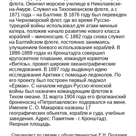
флота. Окончил морское училище в Николаевске-
на-Амуре. Служил на Тихоокеанском флоте, а с
1871 года – на Балтике. В 1876 году был переведен
на Черноморский флот, где во время Русско-
турецкой войны использовал для атаки минные
катера, положив начало развитию нового класса
кораблей – миноносцев. С 1882 года снова служил
на Балтийском флоте, постоянно занимаясь
улучшением боевого использования кораблей. В
1886-1889 годах из Кронштадта совершил
кругосветное плавание, командуя корветом
«Витязь», провел широкие океанографические
исследования. В 1897 году выдвинул идею
исследования Арктики с помощью ледоколов. По
его проекту был построен первый ледокол
«Ермак». С началом неудач Русско-японской
войны был назначен командующим флотом в
Тихом океане. 31 марта 1904 года его флагманский
броненосец «Петропавловск» подорвался на мине.
Именем С. О. Макарова названы 17
географических объектов, корабли и суда, учебные
заведения. Адрес: Памятник - г. Кронштадт,
Якорная площадь.
Специалист по связям с общественностью Е.Н. Погадаев