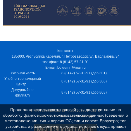
Контакты:
185003, Республика Карелия, г. Петрозаводск, ул. Варламова, 34
тел./факс: 8 (8142) 57-31-91
E-mail: bofgumrf@mail.ru
Учебная часть
8 (8142) 57-31-91 (доб.301)
Учебно-тренажерный
8 (8142) 57-31-91 (доб.306)
центр
Дежурный по
8 (8142) 57-31-91 (доб.803)
филиалу
Продолжая использовать наш сайт, вы даете согласие на
ИНН 7805029012, КПП 100103001, ОКПО
обработку файлов cookie, пользовательских данных (сведения о
97163915, ОГРН 1037811048989
местоположении; тип и версия ОС; тип и версия Браузера; тип
устройства и разрешение его экрана; источник откуда пришел