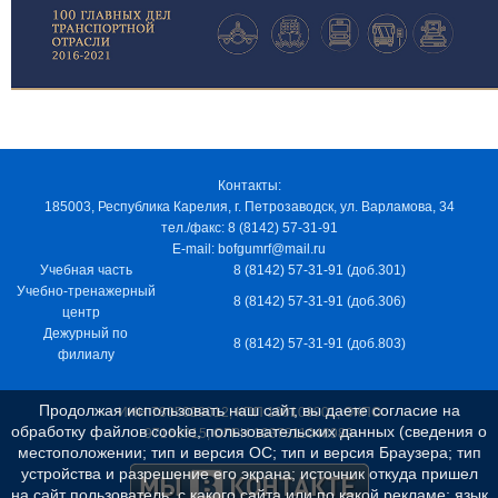
Контакты:
185003, Республика Карелия, г. Петрозаводск, ул. Варламова, 34
тел./факс: 8 (8142) 57-31-91
E-mail: bofgumrf@mail.ru
Учебная часть
8 (8142) 57-31-91 (доб.301)
Учебно-тренажерный
8 (8142) 57-31-91 (доб.306)
центр
Дежурный по
8 (8142) 57-31-91 (доб.803)
филиалу
Продолжая использовать наш сайт, вы даете согласие на
ИНН 7805029012, КПП 100103001, ОКПО
обработку файлов cookie, пользовательских данных (сведения о
97163915, ОГРН 1037811048989
местоположении; тип и версия ОС; тип и версия Браузера; тип
устройства и разрешение его экрана; источник откуда пришел
на сайт пользователь; с какого сайта или по какой рекламе; язык