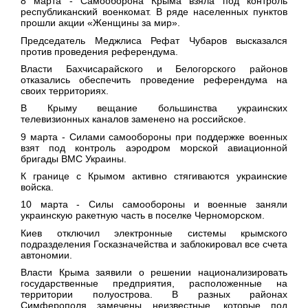
8 марта -
Самооборона Крыма взяла под контроль
республиканский военкомат. В ряде населенных пунктов
прошли акции «Женщины за мир».
Председатель Меджлиса Рефат Чубаров высказался
против проведения референдума.
Власти Бахчисарайского и Белогорского районов
отказались обеспечить проведение референдума на
своих территориях.
В Крыму вещание большинства украинских
телевизионных каналов заменено на российское.
9 марта
- Силами самообороны при поддержке военных
взят под контроль аэродром морской авиационной
бригады ВМС Украины.
К границе с Крымом активно стягиваются украинские
войска.
10 марта
- Силы самообороны и военные заняли
украинскую ракетную часть в поселке Черноморском.
Киев отключил электронные системы крымского
подразделения Госказначейства и заблокировал все счета
автономии.
Власти Крыма заявили о решении национализировать
государственные предприятия, расположенные на
территории полуострова. В разных районах
Симферополя замечены неизвестные, которые под