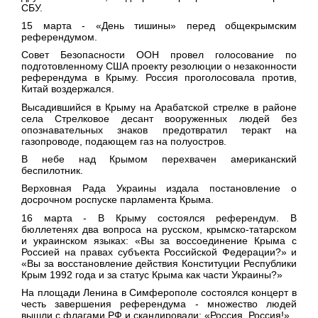
СБУ.
15 марта
- «День тишины» перед общекрымским
референдумом.
Совет Безопасности ООН провел голосование по
подготовленному США проекту резолюции о незаконности
референдума в Крыму. Россия проголосовала против,
Китай воздержался.
Высадившийся в Крыму на Арабатской стрелке в районе
села Стрелковое десант вооруженных людей без
опознавательных знаков предотвратил теракт на
газопроводе, подающем газ на полуостров.
В небе над Крымом перехвачен американский
беспилотник.
Верховная Рада Украины издала постановление о
досрочном роспуске парламента Крыма.
16 марта
- В Крыму состоялся референдум. В
бюллетенях два вопроса на русском, крымско-татарском
и украинском языках: «Вы за воссоединение Крыма с
Россией на правах субъекта Российской Федерации?» и
«Вы за восстановление действия Конституции Республики
Крым 1992 года и за статус Крыма как части Украины?»
На площади Ленина в Симферополе состоялся концерт в
честь завершения референдума - множество людей
вышли с флагами РФ и скандировали: «Россия, Россия!»