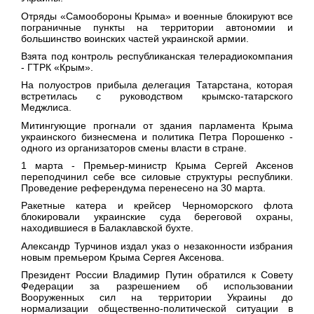
Отряды «Самообороны Крыма» и военные блокируют все
пограничные пункты на территории автономии и
большинство воинских частей украинской армии.
Взята под контроль республиканская телерадиокомпания
- ГТРК «Крым».
На полуостров прибыла делегация Татарстана, которая
встретилась с руководством крымско-татарского
Меджлиса.
Митингующие прогнали от здания парламента Крыма
украинского бизнесмена и политика Петра Порошенко -
одного из организаторов смены власти в стране.
1 марта
- Премьер-министр Крыма Сергей Аксенов
переподчинил себе все силовые структуры республики.
Проведение референдума перенесено на 30 марта.
Ракетные катера и крейсер Черноморского флота
блокировали украинские суда береговой охраны,
находившиеся в Балаклавской бухте.
Александр Турчинов издал указ о незаконности избрания
новым премьером Крыма Сергея Аксенова.
Президент России Владимир Путин обратился к Совету
Федерации за разрешением об использовании
Вооруженных сил на территории Украины до
нормализации общественно-политической ситуации в