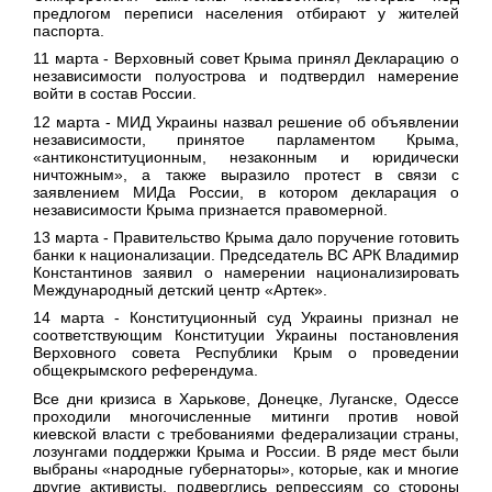
предлогом переписи населения отбирают у жителей
паспорта.
11 марта
- Верховный совет Крыма принял Декларацию о
независимости полуострова и подтвердил намерение
войти в состав России.
12 марта
- МИД Украины назвал решение об объявлении
независимости, принятое парламентом Крыма,
«антиконституционным, незаконным и юридически
ничтожным», а также выразило протест в связи с
заявлением МИДа России, в котором декларация о
независимости Крыма признается правомерной.
13 марта
- Правительство Крыма дало поручение готовить
банки к национализации. Председатель ВС АРК Владимир
Константинов заявил о намерении национализировать
Международный детский центр «Артек».
14 марта
- Конституционный суд Украины признал не
соответствующим Конституции Украины постановления
Верховного совета Республики Крым о проведении
общекрымского референдума.
Все дни кризиса в Харькове, Донецке, Луганске, Одессе
проходили многочисленные митинги против новой
киевской власти с требованиями федерализации страны,
лозунгами поддержки Крыма и России. В ряде мест были
выбраны «народные губернаторы», которые, как и многие
другие активисты, подверглись репрессиям со стороны