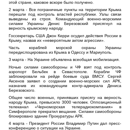
этой стране, каковое вскоре было получено.
2 марта
- Все пограничные пункты на территории Крыма
перешли под контроль властей республики. Узлы связи
выведены из строя. Командующий военно-морскими
силами Украины Денис Березовский присягнул на
верность крымскому народу.
Госсекретарь США Джон Керри осудил действия России в
Крыму, назвав их «невероятным актом агрессии».
Часть кораблей морской охраны Украины
передислоцирована из Крыма в Одессу и Мариуполь.
3 марта
- На Украине объявлена всеобщая мобилизация.
Ночью силами самообороны и ЧФ взят под контроль
аэропорт Бельбек в Севастополе. Корабли ЧФ
заблокировали на рейде боевые суда ВМСУ. Сергей
Аксенов заявил о создании военно-морских сил АРК,
назначив их командующим контр-адмирала Дениса
Березовского.
Общее число военных, принявших присягу на верность
народу Крыма, превысило 3000 человек. Оппозиционный
телеканал «Черноморская телерадиокомпания» в
Симферополе прекратил вещание. Силами самообороны
блокировано здание Прокуратуры АРК.
4 марта
- Президент России Владимир Путин дал пресс-
конференцию о ситуации на Украине.