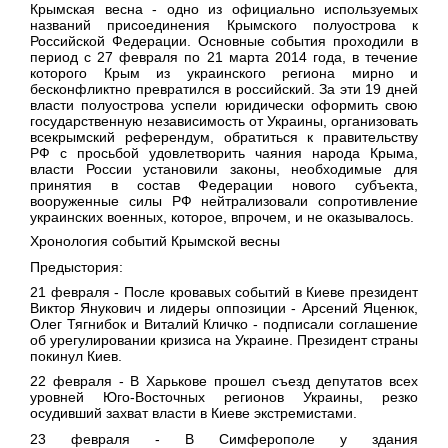
Крымская весна - одно из официально используемых
названий присоединения Крымского полуострова к
Российской Федерации. Основные события проходили в
период с 27 февраля по 21 марта 2014 года, в течение
которого Крым из украинского региона мирно и
бесконфликтно превратился в российский. За эти 19 дней
власти полуострова успели юридически оформить свою
государственную независимость от Украины, организовать
всекрымский референдум, обратиться к правительству
РФ с просьбой удовлетворить чаяния народа Крыма,
власти России установили законы, необходимые для
принятия в состав Федерации нового субъекта,
вооруженные силы РФ нейтрализовали сопротивление
украинских военных, которое, впрочем, и не оказывалось.
Хронология событий Крымской весны
Предыстория:
21 февраля
- После кровавых событий в Киеве президент
Виктор Янукович и лидеры оппозиции - Арсений Яценюк,
Олег Тягнибок и Виталий Кличко - подписали соглашение
об урегулировании кризиса на Украине. Президент страны
покинул Киев.
22 февраля
- В Харькове прошел съезд депутатов всех
уровней Юго-Восточных регионов Украины, резко
осудивший захват власти в Киеве экстремистами.
23 февраля
- В Симферополе у здания