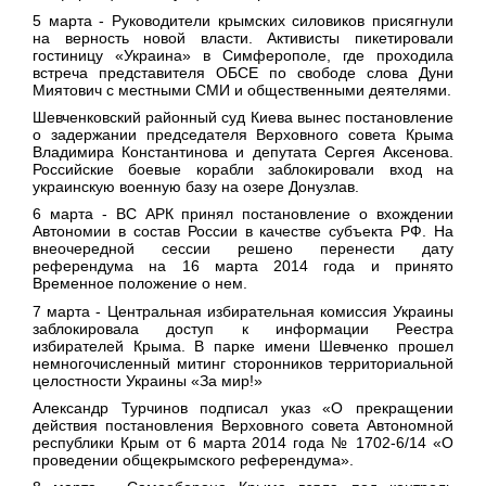
5 марта
- Руководители крымских силовиков присягнули
на верность новой власти. Активисты пикетировали
гостиницу «Украина» в Симферополе, где проходила
встреча представителя ОБСЕ по свободе слова Дуни
Миятович с местными СМИ и общественными деятелями.
Шевченковский районный суд Киева вынес постановление
о задержании председателя Верховного совета Крыма
Владимира Константинова и депутата Сергея Аксенова.
Российские боевые корабли заблокировали вход на
украинскую военную базу на озере Донузлав.
6 марта
- ВС АРК принял постановление о вхождении
Автономии в состав России в качестве субъекта РФ. На
внеочередной сессии решено перенести дату
референдума на 16 марта 2014 года и принято
Временное положение о нем.
7 марта
- Центральная избирательная комиссия Украины
заблокировала доступ к информации Реестра
избирателей Крыма. В парке имени Шевченко прошел
немногочисленный митинг сторонников территориальной
целостности Украины «За мир!»
Александр Турчинов подписал указ «О прекращении
действия постановления Верховного совета Автономной
республики Крым от 6 марта 2014 года № 1702-6/14 «О
проведении общекрымского референдума».