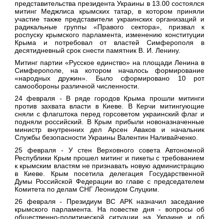
представительства президента Украины в 13.00 состоялся
митинг Меджлиса крымских татар, в котором приняли
участие также представители украинских организаций и
радикальные группы «Правого сектора», призвал к
роспуску крымского парламента, изменению конституции
Крыма и потребовал от властей Симферополя в
десятидневный срок снести памятник В. И. Ленину.
Митинг партии «Русское единство» на площади Ленина в
Симферополе, на котором началось формирование
«народных дружин». Было сформировано 10 рот
самообороны различной численности.
24 февраля
- В ряде городов Крыма прошли митинги
против захвата власти в Киеве. В Керчи митингующие
сняли с флагштока перед горсоветом украинский флаг и
подняли российский. В Крым прибыли новоназначенные
министр внутренних дел Арсен Аваков и начальник
Службы безопасности Украины Валентин Наливайченко.
25 февраля
- У стен Верховного совета Автономной
Республики Крым прошел митинг и пикеты с требованием
к крымским властям не признавать новую администрацию
в Киеве. Крым посетила делегация Государственной
Думы Российской Федерации во главе с председателем
Комитета по делам СНГ Леонидом Слуцким.
26 февраля
- Президиум ВС АРК назначил заседание
крымского парламента. На повестке дня - вопросы об
общественно-политической ситуации на Украине и об