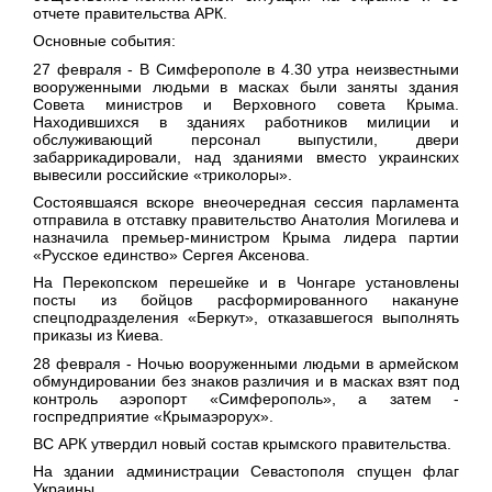
отчете правительства АРК.
Основные события:
27 февраля
- В Симферополе в 4.30 утра неизвестными
вооруженными людьми в масках были заняты здания
Совета министров и Верховного совета Крыма.
Находившихся в зданиях работников милиции и
обслуживающий персонал выпустили, двери
забаррикадировали, над зданиями вместо украинских
вывесили российские «триколоры».
Состоявшаяся вскоре внеочередная сессия парламента
отправила в отставку правительство Анатолия Могилева и
назначила премьер-министром Крыма лидера партии
«Русское единство» Сергея Аксенова.
На Перекопском перешейке и в Чонгаре установлены
посты из бойцов расформированного накануне
спецподразделения «Беркут», отказавшегося выполнять
приказы из Киева.
28 февраля
- Ночью вооруженными людьми в армейском
обмундировании без знаков различия и в масках взят под
контроль аэропорт «Симферополь», а затем -
госпредприятие «Крымаэрорух».
ВС АРК утвердил новый состав крымского правительства.
На здании администрации Севастополя спущен флаг
Украины.