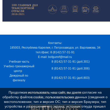
Контакты:
185003, Республика Карелия, г. Петрозаводск, ул. Варламова, 34
тел./факс: 8 (8142) 57-31-91
E-mail: bofgumrf@mail.ru
Учебная часть
8 (8142) 57-31-91 (доб.301)
Учебно-тренажерный
8 (8142) 57-31-91 (доб.306)
центр
Дежурный по
8 (8142) 57-31-91 (доб.803)
филиалу
Продолжая использовать наш сайт, вы даете согласие на
ИНН 7805029012, КПП 100103001, ОКПО
обработку файлов cookie, пользовательских данных (сведения о
97163915, ОГРН 1037811048989
местоположении; тип и версия ОС; тип и версия Браузера; тип
устройства и разрешение его экрана; источник откуда пришел