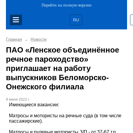
Перейти на полную версию
RU
Главная
Новости
→
ПАО «Ленское объединённое
речное пароходство»
приглашает на работу
выпускников Беломорско-
Онежского филиала
9 июня 2022 г.
Имеющиеся вакансии:
Матросы и мотористы на речные суда (в том числе
пассажирские).
Матросы и рулевые мотористы З/П - от 37-67 т.р.