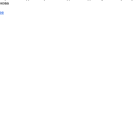
кова
ее