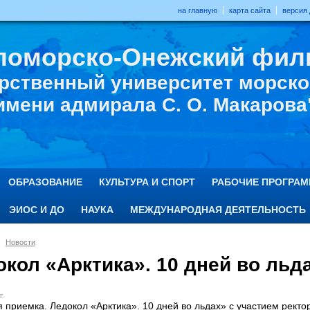
на главную
карта сайта
версия
ломорско-Онежский фил
рственный университет морског
имени адмирала С. О. Макарова
ОБРАЗОВАНИЕ
КУЛЬТУРА И СПОРТ
РАБОЧИЕ ПРОГРА
ЭИОС И ДО
НАУКА
МЕЖДУНАРОДНАЯ ДЕЯТЕЛЬНОСТЬ
Новости
кол «Арктика». 10 дней во льд
г.
 приемка. Ледокол «Арктика». 10 дней во льдах» с участием рек