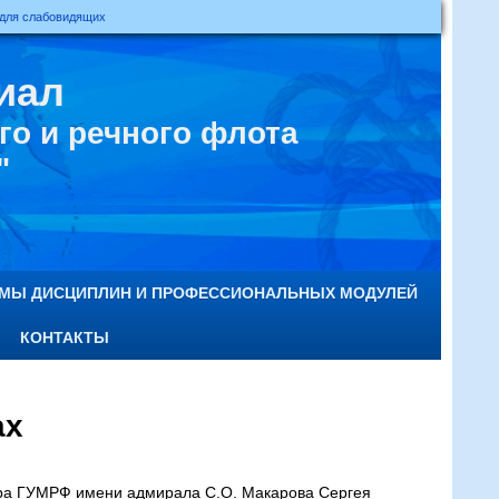
 для слабовидящих
иал
о и речного флота
"
ММЫ ДИСЦИПЛИН И ПРОФЕССИОНАЛЬНЫХ МОДУЛЕЙ
КОНТАКТЫ
ах
тора ГУМРФ имени адмирала С.О. Макарова Сергея