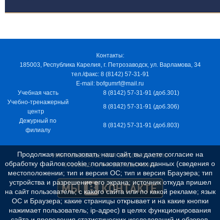
Контакты:
185003, Республика Карелия, г. Петрозаводск, ул. Варламова, 34
тел./факс: 8 (8142) 57-31-91
E-mail: bofgumrf@mail.ru
Учебная часть
8 (8142) 57-31-91 (доб.301)
Учебно-тренажерный
8 (8142) 57-31-91 (доб.306)
центр
Дежурный по
8 (8142) 57-31-91 (доб.803)
филиалу
Продолжая использовать наш сайт, вы даете согласие на
ИНН 7805029012, КПП 100103001, ОКПО
обработку файлов cookie, пользовательских данных (сведения о
97163915, ОГРН 1037811048989
местоположении; тип и версия ОС; тип и версия Браузера; тип
устройства и разрешение его экрана; источник откуда пришел
на сайт пользователь; с какого сайта или по какой рекламе; язык
ОС и Браузера; какие страницы открывает и на какие кнопки
нажимает пользователь; ip-адрес) в целях функционирования
сайта и проведения статистических исследований и обзоров.