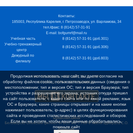
Контакты:
185003, Республика Карелия, г. Петрозаводск, ул. Варламова, 34
тел./факс: 8 (8142) 57-31-91
E-mail: bofgumrf@mail.ru
Учебная часть
8 (8142) 57-31-91 (доб.301)
Учебно-тренажерный
8 (8142) 57-31-91 (доб.306)
центр
Дежурный по
8 (8142) 57-31-91 (доб.803)
филиалу
Продолжая использовать наш сайт, вы даете согласие на
ИНН 7805029012, КПП 100103001, ОКПО
обработку файлов cookie, пользовательских данных (сведения о
97163915, ОГРН 1037811048989
местоположении; тип и версия ОС; тип и версия Браузера; тип
устройства и разрешение его экрана; источник откуда пришел
на сайт пользователь; с какого сайта или по какой рекламе; язык
ОС и Браузера; какие страницы открывает и на какие кнопки
нажимает пользователь; ip-адрес) в целях функционирования
сайта и проведения статистических исследований и обзоров.
Обратная связь
Если вы не хотите, чтобы ваши данные обрабатывались,
Беломорско-Онежский филиал ФГБОУ ВО "ГУМРФ имени адмирала С.О.
покиньте сайт.
Макарова"