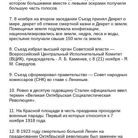
котором большевики вместе с левыми эсерами получили
большую часть голосов.
7. 8 ноября на втором заседании Съезд принял Декрет о
мире, декрет об отмене смертной казни и Декрет о земле.
Помещичья земля подлежала конфискации,
национализировались все земли, недра, леса и воды,
крестьяне получали свыше 150 млн га земли.
8. Съезд избрал высший орган Советской власти —
Всероссийский Центральный Исполнительный Комитет
(ВЦИК), председатель - Л. Б. Каменев, с 8 (21) ноября - Я.
М. Свердлов.
9. Съезд сформировал правительство — Совет народных
комиссаров (СНК) во главе с Лениным.
10. Ровно в десятую годовщину Сталин официально ввел
термин «Великая Октябрьская Социалистическая
Революция».
11. На Красной площади в честь праздника проходили
военные парады. Первый из которых относится к 7
ноября 1918 года.
12. В 1923 году смертельно больной Ленин на
праздновании Октябрьской революции был заменен на