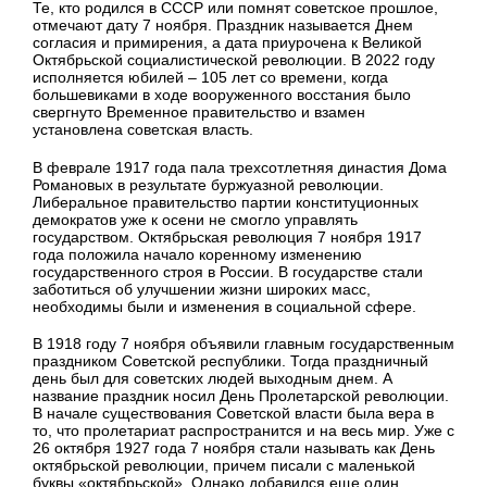
Те, кто родился в СССР или помнят советское прошлое,
отмечают дату 7 ноября. Праздник называется Днем
согласия и примирения, а дата приурочена к Великой
Октябрьской социалистической революции. В 2022 году
исполняется юбилей – 105 лет со времени, когда
большевиками в ходе вооруженного восстания было
свергнуто Временное правительство и взамен
установлена советская власть.
В феврале 1917 года пала трехсотлетняя династия Дома
Романовых в результате буржуазной революции.
Либеральное правительство партии конституционных
демократов уже к осени не смогло управлять
государством. Октябрьская революция 7 ноября 1917
года положила начало коренному изменению
государственного строя в России. В государстве стали
заботиться об улучшении жизни широких масс,
необходимы были и изменения в социальной сфере.
В 1918 году 7 ноября объявили главным государственным
праздником Советской республики. Тогда праздничный
день был для советских людей выходным днем. А
название праздник носил День Пролетарской революции.
В начале существования Советской власти была вера в
то, что пролетариат распространится и на весь мир. Уже с
26 октября 1927 года 7 ноября стали называть как День
октябрьской революции, причем писали с маленькой
буквы «октябрьской». Однако добавился еще один