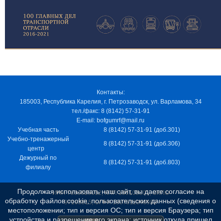
Контакты:
185003, Республика Карелия, г. Петрозаводск, ул. Варламова, 34
тел./факс: 8 (8142) 57-31-91
E-mail: bofgumrf@mail.ru
Учебная часть
8 (8142) 57-31-91 (доб.301)
Учебно-тренажерный
8 (8142) 57-31-91 (доб.306)
центр
Дежурный по
8 (8142) 57-31-91 (доб.803)
филиалу
Продолжая использовать наш сайт, вы даете согласие на
ИНН 7805029012, КПП 100103001, ОКПО
обработку файлов cookie, пользовательских данных (сведения о
97163915, ОГРН 1037811048989
местоположении; тип и версия ОС; тип и версия Браузера; тип
устройства и разрешение его экрана; источник откуда пришел