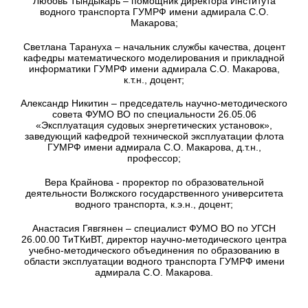
Любовь Тындыкарь – помощник директора Института
водного транспорта ГУМРФ имени адмирала С.О.
Макарова;
Светлана Тарануха – начальник службы качества, доцент
кафедры математического моделирования и прикладной
информатики ГУМРФ имени адмирала С.О. Макарова,
к.т.н., доцент;
Александр Никитин – председатель научно-методического
совета ФУМО ВО по специальности 26.05.06
«Эксплуатация судовых энергетических установок»,
заведующий кафедрой технической эксплуатации флота
ГУМРФ имени адмирала С.О. Макарова, д.т.н.,
профессор;
Вера Крайнова - проректор по образовательной
деятельности Волжского государственного университета
водного транспорта, к.э.н., доцент;
Анастасия Гявгянен – специалист ФУМО ВО по УГСН
26.00.00 ТиТКиВТ, директор научно-методического центра
учебно-методического объединения по образованию в
области эксплуатации водного транспорта ГУМРФ имени
адмирала С.О. Макарова.