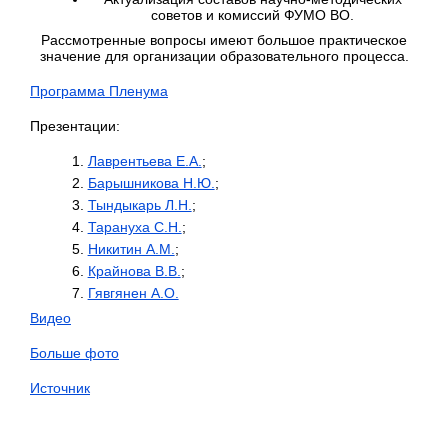
советов и комиссий ФУМО ВО.
Рассмотренные вопросы имеют большое практическое
значение для организации образовательного процесса.
Программа Пленума
Презентации:
Лаврентьева Е.А.
;
Барышникова Н.Ю.
;
Тындыкарь Л.Н.
;
Тарануха С.Н.
;
Никитин А.М.
;
Крайнова В.В.
;
Гявгянен А.О.
Видео
Больше фото
Источник