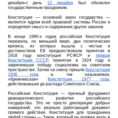
декабря») день
12 декабря
был объявлен
государственным праздником.
Конституция — основной закон государства —
является ядром всей правовой системы России и
определяет смысл и содержание других законов.
В конце 1990-х годов российская Конституция
пережила, по меньшей мере, два политических
кризиса, из которых вышла с честью и
достоинством. Ей предшествовали принятая в
1918 году конституция РСФСР и
первая
Конституция СССР
, принятая в 1924 году и
закрепившая победу социализма на советском
пространстве. Затем на смену пришли
Конституция
1936 года
и, так называемая,
«брежневская»
Конституция 1977 года
,
действовавшая до распада Советского Союза.
Российская Конституция — прочный фундамент
демократического развития российского
государства. Это не просто декларация добрых
намерений, это реально работающий документ
прямого действия. Конституция для гражданина
любой страны — Закон, который он должен знать в