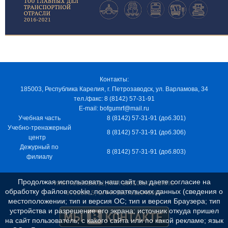
Контакты:
185003, Республика Карелия, г. Петрозаводск, ул. Варламова, 34
тел./факс: 8 (8142) 57-31-91
E-mail: bofgumrf@mail.ru
Учебная часть
8 (8142) 57-31-91 (доб.301)
Учебно-тренажерный
8 (8142) 57-31-91 (доб.306)
центр
Дежурный по
8 (8142) 57-31-91 (доб.803)
филиалу
Продолжая использовать наш сайт, вы даете согласие на
ИНН 7805029012, КПП 100103001, ОКПО
обработку файлов cookie, пользовательских данных (сведения о
97163915, ОГРН 1037811048989
местоположении; тип и версия ОС; тип и версия Браузера; тип
устройства и разрешение его экрана; источник откуда пришел
на сайт пользователь; с какого сайта или по какой рекламе; язык