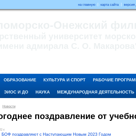
на главную
карта сайта
версия
ломорско-Онежский фил
рственный университет морског
имени адмирала С. О. Макарова
ОБРАЗОВАНИЕ
КУЛЬТУРА И СПОРТ
РАБОЧИЕ ПРОГРА
ЭИОС И ДО
НАУКА
МЕЖДУНАРОДНАЯ ДЕЯТЕЛЬНОСТЬ
Новости
огоднее поздравление от учебн
2 г.
ы БОФ поздравляют с Наступающим Новым 2023 Годом