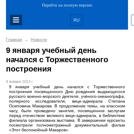
Перейти на полную версию
RU
Главная
Новости
→
9 января учебный день
начался с Торжественного
построения
9 января 2023 г.
9 января учебный день начался с Торжественного
построения посвященного Дню рождения выдающегося
русского военно-морского деятеля, учёного-океанографа,
полярного исследователя, вице-адмирала Степана
Осиповича Макарова. В продолжение темы, на классном
часу, было проведено занятие, посвященное заслугам
перед отечеством великого вице-адмирала, в библиотеке
филиала организована выставка. В завершении курсанты
посмотрели полнометражный документальный фильм
«Этот беспокойный Макаров».