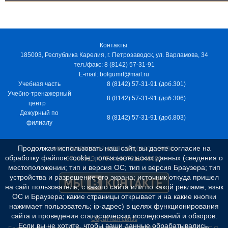
Контакты:
185003, Республика Карелия, г. Петрозаводск, ул. Варламова, 34
тел./факс: 8 (8142) 57-31-91
E-mail: bofgumrf@mail.ru
Учебная часть
8 (8142) 57-31-91 (доб.301)
Учебно-тренажерный
8 (8142) 57-31-91 (доб.306)
центр
Дежурный по
8 (8142) 57-31-91 (доб.803)
филиалу
Продолжая использовать наш сайт, вы даете согласие на
ИНН 7805029012, КПП 100103001, ОКПО
обработку файлов cookie, пользовательских данных (сведения о
97163915, ОГРН 1037811048989
местоположении; тип и версия ОС; тип и версия Браузера; тип
устройства и разрешение его экрана; источник откуда пришел
на сайт пользователь; с какого сайта или по какой рекламе; язык
ОС и Браузера; какие страницы открывает и на какие кнопки
нажимает пользователь; ip-адрес) в целях функционирования
сайта и проведения статистических исследований и обзоров.
Обратная связь
Если вы не хотите, чтобы ваши данные обрабатывались,