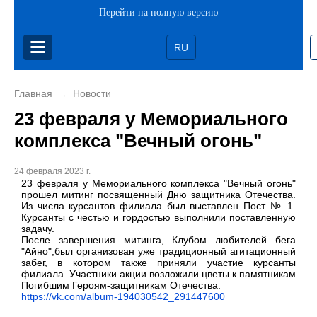
Перейти на полную версию
RU
Главная
Новости
→
23 февраля у Мемориального
комплекса "Вечный огонь"
24 февраля 2023 г.
23 февраля у Мемориального комплекса "Вечный огонь"
прошел митинг посвященный Дню защитника Отечества.
Из числа курсантов филиала был выставлен Пост № 1.
Курсанты с честью и гордостью выполнили поставленную
задачу.
После завершения митинга, Клубом любителей бега
"Айно",был организован уже традиционный агитационный
забег, в котором также приняли участие курсанты
филиала. Участники акции возложили цветы к памятникам
Погибшим Героям-защитникам Отечества.
https://vk.com/album-194030542_291447600