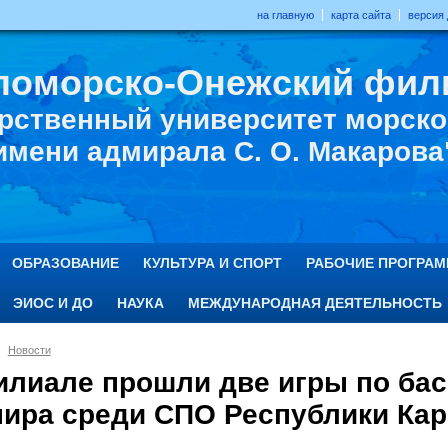
на главную
карта сайта
версия
ломорско-Онежский фил
рственный университет морског
имени адмирала С. О. Макарова
ОБРАЗОВАНИЕ
КУЛЬТУРА И СПОРТ
РАБОЧИЕ ПРОГРА
ЭИОС И ДО
НАУКА
МЕЖДУНАРОДНАЯ ДЕЯТЕЛЬНОСТЬ
Новости
илиале прошли две игры по бас
нира среди СПО Республики Кар