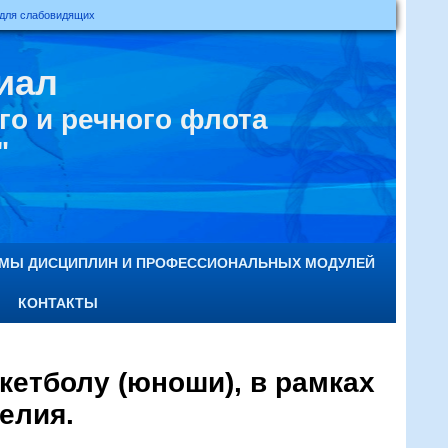
 для слабовидящих
иал
о и речного флота
"
ММЫ ДИСЦИПЛИН И ПРОФЕССИОНАЛЬНЫХ МОДУЛЕЙ
КОНТАКТЫ
кетболу (юноши), в рамках
елия.