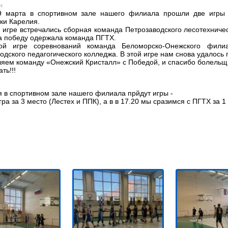
г.
9 марта в спортивном зале нашего филиала прошли две игры 
ки Карелия.
 игре встречались сборная команда Петрозаводского лесотехничес
а победу одержала команда ПГТХ.
ой игре соревнований команда Беломорско-Онежского филиа
одского педагогического колледжа. В этой игре нам снова удалось 
яем команду «Онежский Кристалл» с Победой, и спасибо болельщ
ть!!!
я в спортивном зале нашего филиала прйдут игры -
гра за 3 место (Лестех и ППК), а в в 17.20 мы сразимся с ПГТХ за 1