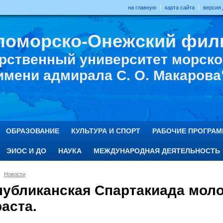
на главную
карта сайта
версия
ломорско-Онежский фил
рственный университет морског
имени адмирала С. О. Макарова
ОБРАЗОВАНИЕ
КУЛЬТУРА И СПОРТ
РАБОЧИЕ ПРОГРА
ЭИОС И ДО
НАУКА
МЕЖДУНАРОДНАЯ ДЕЯТЕЛЬНОСТЬ
Новости
публиканская Спартакиада мол
аста.