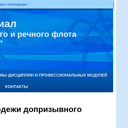
 для слабовидящих
иал
о и речного флота
"
ММЫ ДИСЦИПЛИН И ПРОФЕССИОНАЛЬНЫХ МОДУЛЕЙ
КОНТАКТЫ
одежи допризывного