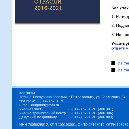
Как уча
1. Регис
2. Подпи
3. Не пр
Участву
ответим
Из Ун
Из Ун
Контакты:
185003, Республика Карелия, г. Петрозаводск, ул. Варламова, 34
тел./факс: 8 (8142) 57-31-91
E-mail: bofgumrf@mail.ru
Учебная часть
8 (8142) 57-31-91 (доб.301)
Учебно-тренажерный центр
8 (8142) 57-31-91 (доб.306)
Дежурный по филиалу
8 (8142) 57-31-91 (доб.803)
ИНН 7805029012, КПП 100103001, ОКПО 97163915, ОГРН 10378