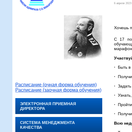
6 апреля 2023 
Хочешь п
С 17 по
обучающи
марафон
Участву
·
Быть в 
·
Получи
Расписание (очная форма обучения)
·
Задать
Расписание (заочная форма обучения)
·
Узнать
ЭЛЕКТРОННАЯ ПРИЕМНАЯ
·
Пройти 
ДИРЕКТОРА
·
Получит
СИСТЕМА МЕНЕДЖМЕНТА
Всю нед
КАЧЕСТВА