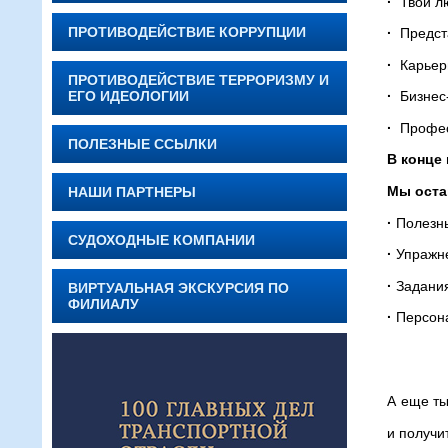
·
Твои лю
ПРОТИВОДЕЙСТВИЕ КОРРУПЦИИ
·
Предста
·
Карьер
ПРОТИВОДЕЙСТВИЕ ТЕРРОРИЗМУ И
ЕГО ИДЕОЛОГИИ
·
Бизнес
·
Профес
ПОЛЕЗНЫЕ ССЫЛКИ
В конце
Мы оста
НАШИ ПАРТНЕРЫ
·
Полезны
СУДОХОДНЫЕ КОМПАНИИ
·
Упражне
·
Задания
ВИРТУАЛЬНАЯ ЭКСКУРСИЯ ПО
ФИЛИАЛУ
·
Персона
А еще ты
и получи