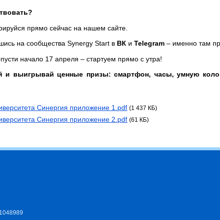
ствовать?
трируйся прямо сейчас на нашем сайте.
шись на сообщества Synergy Start в
ВК
и
Telegram
– именно там п
опусти начало 17 апреля – стартуем прямо с утра!
й и выигрывай ценные призы: смартфон, часы, умную коло
иверситета Синергия приложение 1.pdf
(1 437 КБ)
иверситета Синергия приложение 2.pdf
(61 КБ)
11048989