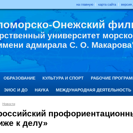
на главную
карта сайта
версия
ломорско-Онежский фил
рственный университет морског
имени адмирала С. О. Макарова
ОБРАЗОВАНИЕ
КУЛЬТУРА И СПОРТ
РАБОЧИЕ ПРОГРА
ЭИОС И ДО
НАУКА
МЕЖДУНАРОДНАЯ ДЕЯТЕЛЬНОСТЬ
Новости
российский профориентационн
иже к делу»