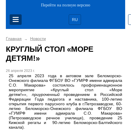
Перейти на полную версию
RU
Главная
Новости
→
КРУГЛЫЙ СТОЛ «МОРЕ
ДЕТЯМ!»
26 апреля 2023 г.
25 апреля 2023 года в актовом зале Беломорско-
Онежского филиала ФГБОУ ВО «ГУМРФ имени адмирала
С.О. Макарова» состоялось профориенационное
мероприятие «Круглый стол «Море
детям!»»,
приуроченный
проведением в Российской
Федерации Года педагога и наставника, 100-летию
открытия первого парусного клуба в г.Петрозаводске, 60-
летию Беломорско-Онежского филиала ФГБОУ ВО
«ГУМРФ имени адмирала С.О. Макарова»
(Петрозаводское речное училище), проведение 25
Кижской регаты и 90-летию Беломорско-Балтийского
канала).