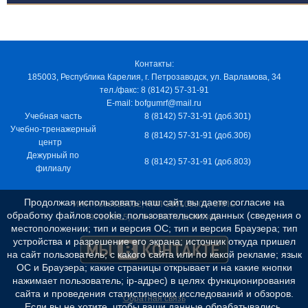
Контакты:
185003, Республика Карелия, г. Петрозаводск, ул. Варламова, 34
тел./факс: 8 (8142) 57-31-91
E-mail: bofgumrf@mail.ru
Учебная часть
8 (8142) 57-31-91 (доб.301)
Учебно-тренажерный
8 (8142) 57-31-91 (доб.306)
центр
Дежурный по
8 (8142) 57-31-91 (доб.803)
филиалу
Продолжая использовать наш сайт, вы даете согласие на
ИНН 7805029012, КПП 100103001, ОКПО
обработку файлов cookie, пользовательских данных (сведения о
97163915, ОГРН 1037811048989
местоположении; тип и версия ОС; тип и версия Браузера; тип
устройства и разрешение его экрана; источник откуда пришел
на сайт пользователь; с какого сайта или по какой рекламе; язык
ОС и Браузера; какие страницы открывает и на какие кнопки
нажимает пользователь; ip-адрес) в целях функционирования
сайта и проведения статистических исследований и обзоров.
Обратная связь
Если вы не хотите, чтобы ваши данные обрабатывались,