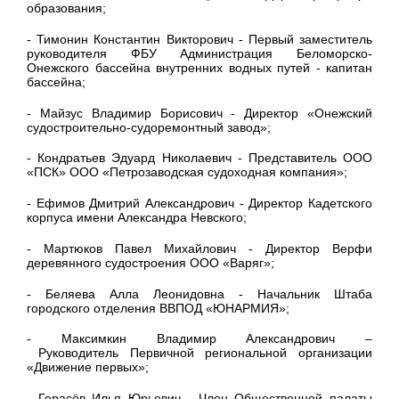
образования;
- Тимонин Константин Викторович - Первый заместитель
руководителя ФБУ Администрация Беломорско-
Онежского бассейна внутренних водных путей - капитан
бассейна;
- Майзус Владимир Борисович - Директор «Онежский
судостроительно-судоремонтный завод»;
- Кондратьев Эдуард Николаевич - Представитель ООО
«ПСК» ООО «Петрозаводская судоходная компания»;
- Ефимов Дмитрий Александрович - Директор Кадетского
корпуса имени Александра Невского;
- Мартюков Павел Михайлович - Директор Верфи
деревянного судостроения ООО «Варяг»;
- Беляева Алла Леонидовна - Начальник Штаба
городского отделения ВВПОД «ЮНАРМИЯ»;
- Максимкин Владимир Александрович –
Руководитель Первичной региональной организации
«Движение первых»;
- Герасёв Илья Юрьевич - Член Общественной палаты