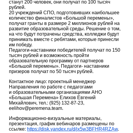
станут 200 человек, они получат по 100 тысяч
рублей.
20 учреждений СПО, подготовивших наибольшее
количество финалистов «Большой перемены»,
получат гранты в размере 2 миллионов рублей на
развитие образовательной среды. Решение о том,
на что будут потрачены средства, колледжи будут
принимать вместе с ребятами, которые принесли
им победу.
Педагоги-наставники победителей получат по 150
тысяч рублей и возможность пройти
образовательную программу от партнеров
«Большой перемены». Педагоги- наставники
призеров получат по 50 тысяч рублей.
Контактное лицо: проектный менеджер
Направления по работе с педагогами
и образовательными организациями АНО
«Большая Перемена» Елихов Евгений
Михайлович, тел.: (925) 132-87-23,
eelihov@peremena.team.
Информационно-визуальные материалы,
презентация, график вебинаров размещены по
ссылке:
https://disk.yandex.ru/d/jx5w3BFHR4RZAw
.