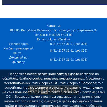
Контакты:
185003, Республика Карелия, г. Петрозаводск, ул. Варламова, 34
тел./факс: 8 (8142) 57-31-91
E-mail: bofgumrf@mail.ru
Учебная часть
8 (8142) 57-31-91 (доб.301)
Учебно-тренажерный
8 (8142) 57-31-91 (доб.306)
центр
Дежурный по
8 (8142) 57-31-91 (доб.803)
филиалу
Продолжая использовать наш сайт, вы даете согласие на
ИНН 7805029012, КПП 100103001, ОКПО
обработку файлов cookie, пользовательских данных (сведения о
97163915, ОГРН 1037811048989
местоположении; тип и версия ОС; тип и версия Браузера; тип
устройства и разрешение его экрана; источник откуда пришел
на сайт пользователь; с какого сайта или по какой рекламе; язык
ОС и Браузера; какие страницы открывает и на какие кнопки
нажимает пользователь; ip-адрес) в целях функционирования
сайта и проведения статистических исследований и обзоров.