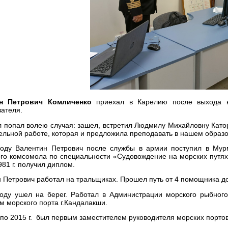
н Петрович Комличенко
приехал в Карелию после выхода н
вателя.
 попал волею случая: зашел, встретил Людмилу Михайловну Катор
ельной работе, которая и предложила преподавать в нашем образ
году Валентин Петрович после службы в армии поступил в Му
го комсомола по специальности «Судовождение на морских путя
981 г. получил диплом.
 Петрович работал на тральщиках. Прошел путь от 4 помощника до
оду ушел на берег. Работал в Администрации морского рыбного
м морского порта г.Кандалакши.
. по 2015 г. был первым заместителем руководителя морских порто