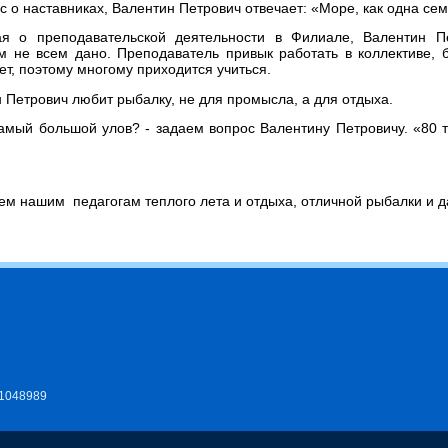
с о наставниках, Валентин Петрович отвечает: «Море, как одна се
ая о преподавательской деятельности в Филиале, Валентин Пе
м не всем дано. Преподаватель привык работать в коллективе, 
ет, поэтому многому приходится учиться.
 Петрович любит рыбалку, не для промысла, а для отдыха.
амый большой улов? - задаем вопрос Валентину Петровичу. «80 т
м нашим педагогам теплого лета и отдыха, отличной рыбалки и д
11048989