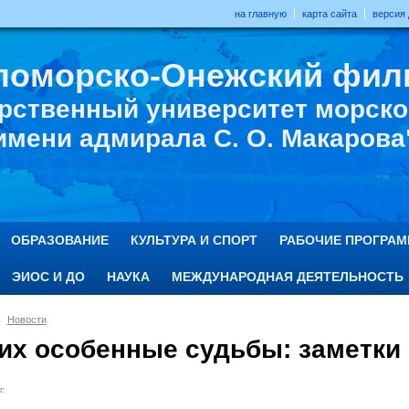
на главную
карта сайта
версия
ломорско-Онежский фил
рственный университет морског
имени адмирала С. О. Макарова
ОБРАЗОВАНИЕ
КУЛЬТУРА И СПОРТ
РАБОЧИЕ ПРОГРА
ЭИОС И ДО
НАУКА
МЕЖДУНАРОДНАЯ ДЕЯТЕЛЬНОСТЬ
Новости
них особенные судьбы: заметки
г.