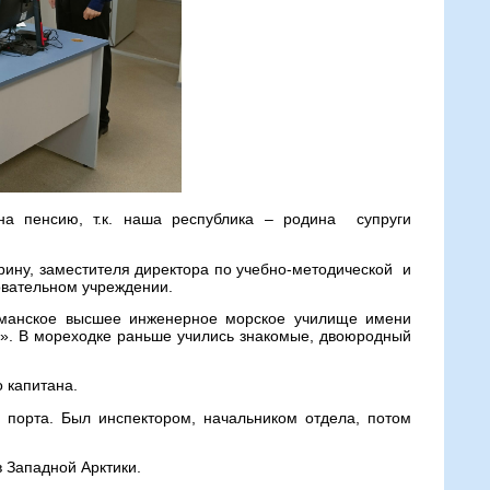
а пенсию, т.к. наша республика – родина супруги
ину, заместителя директора по учебно-методической и
овательном учреждении.
рманское высшее инженерное морское училище имени
х». В мореходке раньше учились знакомые, двоюродный
 капитана.
 порта. Был инспектором, начальником отдела, потом
в Западной Арктики.