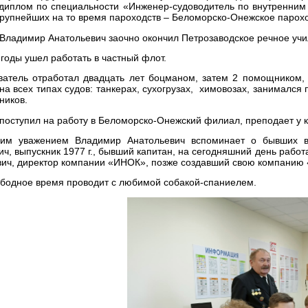
диплом по специальности «Инженер-судоводитель по внутренним 
крупнейших на то время пароходств – Беломорско-Онежское парохо
. Владимир Анатольевич заочно окончил Петрозаводское речное уч
 годы ушел работать в частный флот.
ватель отработал двадцать лет боцманом, затем 2 помощником,
на всех типах судов: танкерах, сухогрузах, химовозах, занималс
ников.
. поступил на работу в Беломорско-Онежский филиал, преподает у к
им уважением Владимир Анатольевич вспоминает о бывших в
ич, выпускник 1977 г., бывший капитан, на сегодняшний день рабо
ич, директор компании «ИНОК», позже создавший свою компанию
ое время проводит с любимой собакой-спаниелем.