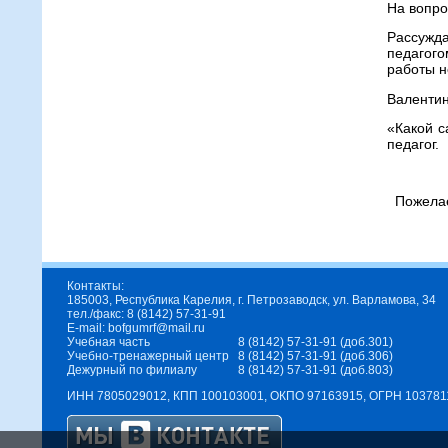
На вопро
Рассужд
педагого
работы н
Валентин
«Какой с
педагог.
Пожелае
Контакты:
185003, Республика Карелия, г. Петрозаводск, ул. Варламова, 34
тел./факс: 8 (8142) 57-31-91
E-mail: bofgumrf@mail.ru
Учебная часть
8 (8142) 57-31-91 (доб.301)
Учебно-тренажерный центр
8 (8142) 57-31-91 (доб.306)
Дежурный по филиалу
8 (8142) 57-31-91 (доб.803)
ИНН 7805029012, КПП 100103001, ОКПО 97163915, ОГРН 10378