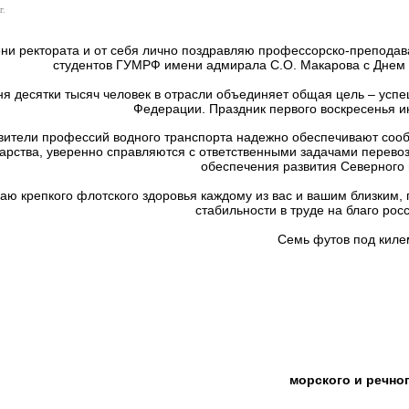
г.
ни ректората и от себя лично поздравляю профессорско-преподават
студентов ГУМРФ имени адмирала С.О. Макарова с Днем р
ня десятки тысяч человек в отрасли объединяет общая цель – усп
Федерации. Праздник первого воскресенья ию
вители профессий водного транспорта надежно обеспечивают соо
арства, уверенно справляются с ответственными задачами перевоз
обеспечения развития Северного 
ю крепкого флотского здоровья каждому из вас и вашим близким, 
стабильности в труде на благо рос
Семь футов под киле
морского и речно