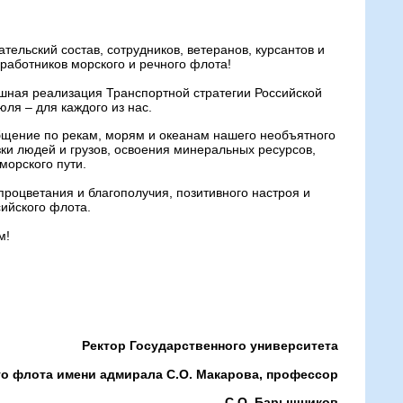
ельский состав, сотрудников, ветеранов, курсантов и
аботников морского и речного флота!
ешная реализация Транспортной стратегии Российской
ля – для каждого из нас.
бщение по рекам, морям и океанам нашего необъятного
ки людей и грузов, освоения минеральных ресурсов,
морского пути.
процветания и благополучия, позитивного настроя и
сийского флота.
м!
Ректор Государственного университета
го флота имени адмирала С.О. Макарова, профессор
С.О. Барышников