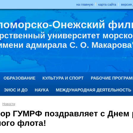
на главную
карта сайта
версия
ломорско-Онежский фил
рственный университет морског
имени адмирала С. О. Макарова
ОБРАЗОВАНИЕ
КУЛЬТУРА И СПОРТ
РАБОЧИЕ ПРОГРА
ЭИОС И ДО
НАУКА
МЕЖДУНАРОДНАЯ ДЕЯТЕЛЬНОСТЬ
Новости
тор ГУМРФ поздравляет с Днем 
ного флота!