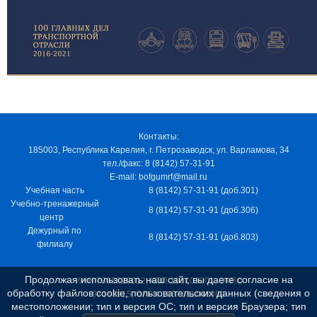
Контакты:
185003, Республика Карелия, г. Петрозаводск, ул. Варламова, 34
тел./факс: 8 (8142) 57-31-91
E-mail: bofgumrf@mail.ru
Учебная часть
8 (8142) 57-31-91 (доб.301)
Учебно-тренажерный
8 (8142) 57-31-91 (доб.306)
центр
Дежурный по
8 (8142) 57-31-91 (доб.803)
филиалу
Продолжая использовать наш сайт, вы даете согласие на
ИНН 7805029012, КПП 100103001, ОКПО
обработку файлов cookie, пользовательских данных (сведения о
97163915, ОГРН 1037811048989
местоположении; тип и версия ОС; тип и версия Браузера; тип