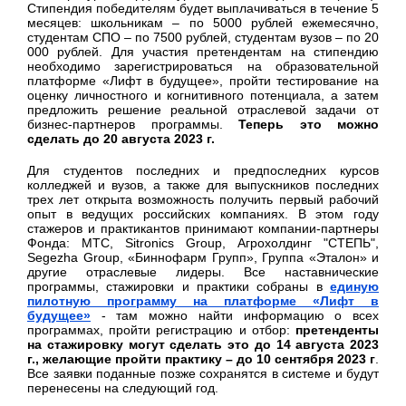
Стипендия победителям будет выплачиваться в течение 5
месяцев: школьникам – по 5000 рублей ежемесячно,
студентам СПО – по 7500 рублей, студентам вузов – по 20
000 рублей. Для участия претендентам на стипендию
необходимо зарегистрироваться на образовательной
платформе «Лифт в будущее», пройти тестирование на
оценку личностного и когнитивного потенциала, а затем
предложить решение реальной отраслевой задачи от
бизнес-партнеров программы.
Теперь это можно
сделать до 20 августа 2023 г.
Для студентов последних и предпоследних курсов
колледжей и вузов, а также для выпускников последних
трех лет открыта возможность получить первый рабочий
опыт в ведущих российских компаниях. В этом году
стажеров и практикантов принимают компании-партнеры
Фонда: МТС, Sitronics Group, Агрохолдинг "СТЕПЬ",
Segezha Group, «Биннофарм Групп», Группа «Эталон» и
другие отраслевые лидеры. Все наставнические
программы, стажировки и практики собраны в
единую
пилотную программу на платформе «Лифт в
будущее»
- там можно найти информацию о всех
программах, пройти регистрацию и отбор:
претенденты
на стажировку могут сделать это
до 14 августа 2023
г.
, желающие пройти практику – до 10 сентября 2023 г
.
Все заявки поданные позже сохранятся в системе и будут
перенесены на следующий год.