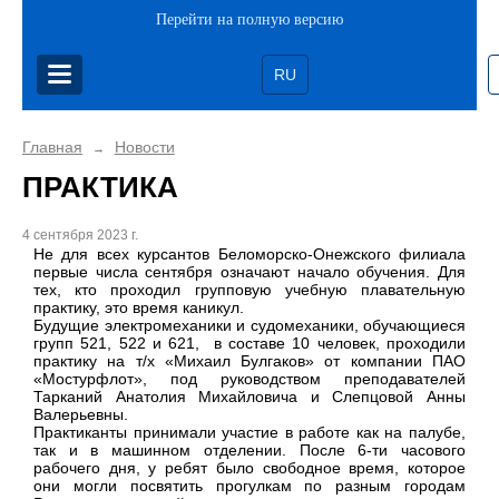
Перейти на полную версию
RU
Главная
Новости
→
ПРАКТИКА
4 сентября 2023 г.
Не для всех курсантов Беломорско-Онежского филиала
первые числа сентября означают начало обучения. Для
тех, кто проходил групповую учебную плавательную
практику, это время каникул.
Будущие электромеханики и судомеханики, обучающиеся
групп 521, 522 и 621, в составе 10 человек, проходили
практику на т/х «Михаил Булгаков» от компании ПАО
«Мостурфлот», под руководством преподавателей
Тарканий Анатолия Михайловича и Слепцовой Анны
Валерьевны.
Практиканты принимали участие в работе как на палубе,
так и в машинном отделении. После 6-ти часового
рабочего дня, у ребят было свободное время, которое
они могли посвятить прогулкам по разным городам