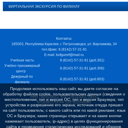
ВИРТУАЛЬНАЯ ЭКСКУРСИЯ ПО ФИЛИАЛУ
Контакты:
185003, Республика Карелия, г. Петрозаводск, ул. Варламова, 34
тел./факс: 8 (8142) 57-31-91
E-mail: bofgumrf@mail.ru
Учебная часть
8 (8142) 57-31-91 (доб.301)
Учебно-тренажерный
8 (8142) 57-31-91 (доб.306)
центр
Дежурный по
8 (8142) 57-31-91 (доб.803)
филиалу
Продолжая использовать наш сайт, вы даете согласие на
обработку файлов cookie, пользовательских данных (сведения о
ИНН 7805029012, КПП 100103001, ОКПО
местоположении; тип и версия ОС; тип и версия Браузера; тип
97163915, ОГРН 1037811048989
устройства и разрешение его экрана; источник откуда пришел
на сайт пользователь; с какого сайта или по какой рекламе; язык
ОС и Браузера; какие страницы открывает и на какие кнопки
нажимает пользователь; ip-адрес) в целях функционирования
сайта и проведения статистических исследований и обзоров.