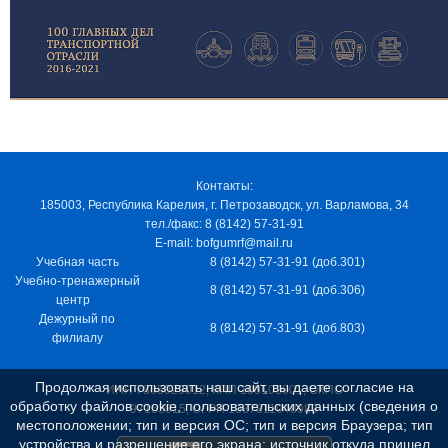
Контакты:
185003, Республика Карелия, г. Петрозаводск, ул. Варламова, 34
тел./факс: 8 (8142) 57-31-91
E-mail: bofgumrf@mail.ru
Учебная часть
8 (8142) 57-31-91 (доб.301)
Учебно-тренажерный
8 (8142) 57-31-91 (доб.306)
центр
Дежурный по
8 (8142) 57-31-91 (доб.803)
филиалу
Продолжая использовать наш сайт, вы даете согласие на
ИНН 7805029012, КПП 100103001, ОКПО
обработку файлов cookie, пользовательских данных (сведения о
97163915, ОГРН 1037811048989
местоположении; тип и версия ОС; тип и версия Браузера; тип
устройства и разрешение его экрана; источник откуда пришел