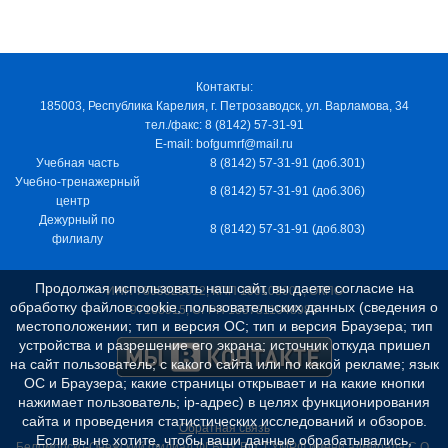
Контакты:
185003, Республика Карелия, г. Петрозаводск, ул. Варламова, 34
тел./факс: 8 (8142) 57-31-91
E-mail: bofgumrf@mail.ru
Учебная часть
8 (8142) 57-31-91 (доб.301)
Учебно-тренажерный
8 (8142) 57-31-91 (доб.306)
центр
Дежурный по
8 (8142) 57-31-91 (доб.803)
филиалу
Продолжая использовать наш сайт, вы даете согласие на
ИНН 7805029012, КПП 100103001, ОКПО
обработку файлов cookie, пользовательских данных (сведения о
97163915, ОГРН 1037811048989
местоположении; тип и версия ОС; тип и версия Браузера; тип
устройства и разрешение его экрана; источник откуда пришел
на сайт пользователь; с какого сайта или по какой рекламе; язык
ОС и Браузера; какие страницы открывает и на какие кнопки
нажимает пользователь; ip-адрес) в целях функционирования
сайта и проведения статистических исследований и обзоров.
Обратная связь
Если вы не хотите, чтобы ваши данные обрабатывались,
Беломорско-Онежский филиал ФГБОУ ВО "ГУМРФ имени адмирала С.О.