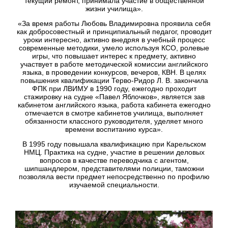
текущий ремонт, принимала участие в общественной
жизни училища».
«За время работы Любовь Владимировна проявила себя
как добросовестный и принципиальный педагог, проводит
уроки интересно, активно внедряя в учебный процесс
современные методики, умело используя КСО, ролевые
игры, что повышает интерес к предмету, активно
участвует в работе методической комиссии английского
языка, в проведении конкурсов, вечеров, КВН. В целях
повышения квалификации Терво-Ридор Л. В. закончила
ФПК при ЛВИМУ в 1990 году, ежегодно проходит
стажировку на судне «Павел Яблочков», является зав
кабинетом английского языка, работа кабинета ежегодно
отмечается в смотре кабинетов училища, выполняет
обязанности классного руководителя, уделяет много
времени воспитанию курса».
В 1995 году повышала квалификацию при Карельском
НМЦ. Практика на судне, участие в решении деловых
вопросов в качестве переводчика с агентом,
шипшандлером, представителями полиции, таможни
позволяла вести предмет непосредственно по профилю
изучаемой специальности.