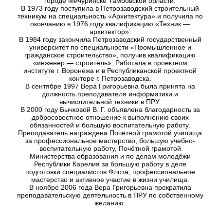
городе Мичуринске Тамбовской области.
В 1973 году поступила в Петрозаводский строительный
техникум на специальность «Архитектура» и получила по
окончанию в 1976 году квалификацию «Техник —
архитектор».
В 1984 году закончила Петрозаводский государственный
университет по специальности «Промышленное и
гражданское строительство», получив квалификацию
«инженер — строитель». Работала в проектном
институте г. Воронежа и в Республиканской проектной
конторе г. Петрозаводска.
В сентябре 1997 Вера Григорьевна
была принята на
должность преподавателя информатики и
вычислительной техники в ПРУ.
В 2000 году Бычковой В. Г. объявлена благодарность за
добросовестное отношение к выполнению своих
обязанностей и большую воспитательную работу.
Преподаватель награждена Почётной грамотой училища
за профессиональное мастерство, большую учебно-
воспитательную работу, Почётной грамотой
Министерства образования и по делам молодёжи
Республики Карелия за большую работу в деле
подготовки специалистов Флота, профессиональное
мастерство и активное участие в жизни училища.
В ноябре 2006 года Вера Григорьевна прекратила
преподавательскую деятельность в ПРУ по собственному
желанию.