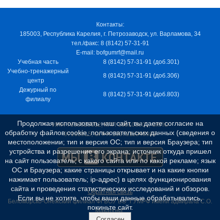
Контакты:
185003, Республика Карелия, г. Петрозаводск, ул. Варламова, 34
тел./факс: 8 (8142) 57-31-91
E-mail: bofgumrf@mail.ru
Учебная часть
8 (8142) 57-31-91 (доб.301)
Учебно-тренажерный
8 (8142) 57-31-91 (доб.306)
центр
Дежурный по
8 (8142) 57-31-91 (доб.803)
филиалу
Продолжая использовать наш сайт, вы даете согласие на
ИНН 7805029012, КПП 100103001, ОКПО
обработку файлов cookie, пользовательских данных (сведения о
97163915, ОГРН 1037811048989
местоположении; тип и версия ОС; тип и версия Браузера; тип
устройства и разрешение его экрана; источник откуда пришел
на сайт пользователь; с какого сайта или по какой рекламе; язык
ОС и Браузера; какие страницы открывает и на какие кнопки
нажимает пользователь; ip-адрес) в целях функционирования
сайта и проведения статистических исследований и обзоров.
Обратная связь
Если вы не хотите, чтобы ваши данные обрабатывались,
Беломорско-Онежский филиал ФГБОУ ВО "ГУМРФ имени адмирала С.О.
покиньте сайт.
Макарова"
Согласен