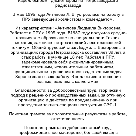
Кареллеспром, диспетчером на Петрозаводского
радиозавода
В мае 1995 года Антипова Л. В. устроилась на работу в
ПРУ заведующей хозяйством и комендантом.
Из характеристики: «Антипова Людмила Викторовна
Работает в ПРУ с 1995 года. В1987 году получила средне-
техническое образование по специальности Техник-
механик, закончив петрозаводский лесотехнический
техникум. Общий трудовой стаж Людмилы Викторовны в
организациях города Петрозаводска составляет 39 лет, а
стаж работы в училище 18 лет. Работая в ПРУ,
зарекомендовала себя дисциплинированным,
ответственным, исполнительным работником,
принципиальным в решении производственных задач.
Хорошо знает свою работу. В коллективе отношения
ровные, вежлива с коллегами».
Благодарности: за добросовестный труд, творческий
подход к решению производственных задач, за отличную
организацию и действия по предназначению при
проведении тактико-специального учения СЭП-1.
Почетная грамота за положительные результаты в работе,
ответственность.
Почетная грамота за добросовестный труд,
профессиональное мастерство, большой вклад в